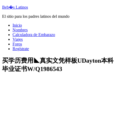
Beb�s Latinos
El sitio para los padres latinos del mundo
Inicio
Nombres
Calculadora de Embarazo
Viajes
Foros
Regístrate
买学历费用◣真实文凭样板UDayton本科
毕业证书W/Q1986543