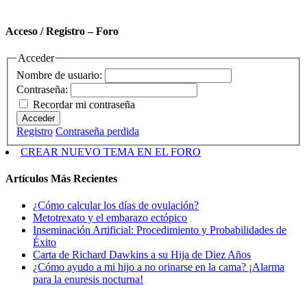
Acceso / Registro – Foro
Acceder
Nombre de usuario:
Contraseña:
Recordar mi contraseña
Acceder
Registro
Contraseña perdida
CREAR NUEVO TEMA EN EL FORO
Artículos Más Recientes
¿Cómo calcular los días de ovulación?
Metotrexato y el embarazo ectópico
Inseminación Artificial: Procedimiento y Probabilidades de
Éxito
Carta de Richard Dawkins a su Hija de Diez Años
¿Cómo ayudo a mi hijo a no orinarse en la cama? ¡Alarma
para la enuresis nocturna!