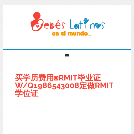
买学历费用◙RMIT毕业证
W/Q1986543008定做RMIT
学位证