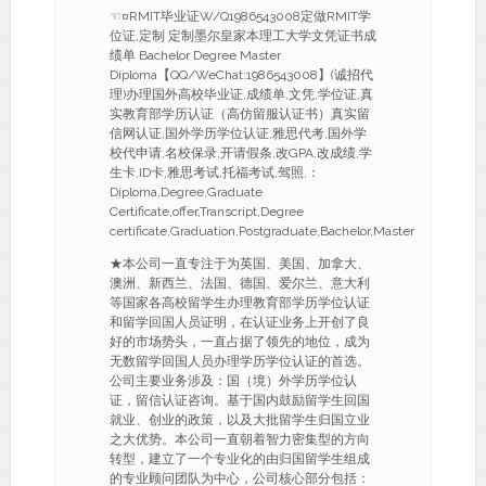
☜¤RMIT毕业证W/Q1986543008定做RMIT学
位证,定制 定制墨尔皇家本理工大学文凭证书成
绩单 Bachelor Degree Master
Diploma【QQ/WeChat:1986543008】(诚招代
理)办理国外高校毕业证,成绩单,文凭,学位证,真
实教育部学历认证（高仿留服认证书）真实留
信网认证,国外学历学位认证,雅思代考,国外学
校代申请,名校保录,开请假条,改GPA,改成绩,学
生卡,ID卡,雅思考试,托福考试,驾照,：
Diploma,Degree,Graduate
Certificate,offer,Transcript,Degree
certificate,Graduation,Postgraduate,Bachelor,Master
★本公司一直专注于为英国、美国、加拿大、
澳洲、新西兰、法国、德国、爱尔兰、意大利
等国家各高校留学生办理教育部学历学位认证
和留学回国人员证明，在认证业务上开创了良
好的市场势头，一直占据了领先的地位，成为
无数留学回国人员办理学历学位认证的首选。
公司主要业务涉及：国（境）外学历学位认
证，留信认证咨询。基于国内鼓励留学生回国
就业、创业的政策，以及大批留学生归国立业
之大优势。本公司一直朝着智力密集型的方向
转型，建立了一个专业化的由归国留学生组成
的专业顾问团队为中心，公司核心部分包括：