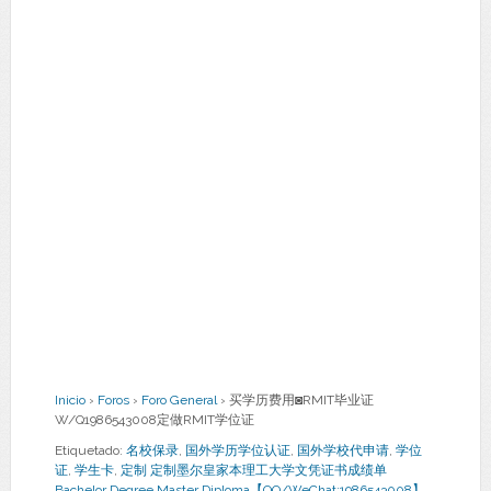
Inicio
›
Foros
›
Foro General
›
买学历费用◙RMIT毕业证
W/Q1986543008定做RMIT学位证
Etiquetado:
名校保录
,
国外学历学位认证
,
国外学校代申请
,
学位
证
,
学生卡
,
定制 定制墨尔皇家本理工大学文凭证书成绩单
Bachelor Degree Master Diploma【QQ/WeChat:1986543008】