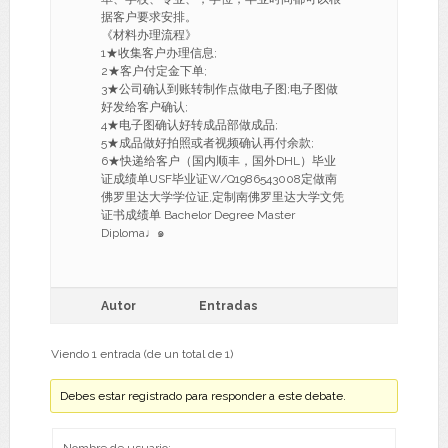
据客户要求安排。
《材料办理流程》
1★收集客户办理信息;
2★客户付定金下单;
3★公司确认到账转制作点做电子图;电子图做
好发给客户确认;
4★电子图确认好转成品部做成品;
5★成品做好拍照或者视频确认再付余款;
6★快递给客户（国内顺丰，国外DHL）毕业
证成绩单USF毕业证W/Q1986543008定做南
佛罗里达大学学位证,定制南佛罗里达大学文凭
证书成绩单 Bachelor Degree Master
Diploma♩๑
Autor
Entradas
Viendo 1 entrada (de un total de 1)
Debes estar registrado para responder a este debate.