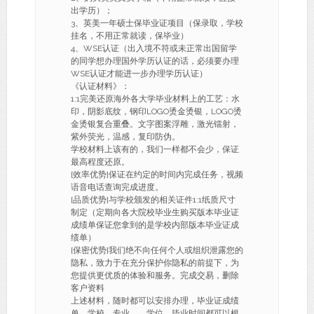
出学历）；
3、英美一年硕士保毕业证项目（保录取，学校
挂名，不用正常就读，保毕业）
4、WSE认证（出入境不符或未正常出国留学
的同学想办理国外学历认证的话，必须要办理
WSE认证才能进一步办理学历认证）
《认证材料》：
1:1完美还原海外各大学毕业材料上的工艺：水
印，阴影底纹，钢印LOGO烫金烫银，LOGO烫
金烫银复合重叠。文字图案浮雕，激光镭射，
紫外荧光，温感，复印防伪。
学校材料上该有的，我们一样都不会少，保证
最高程度还原。
[效率优势]保证在约定的时间内完成任务，视频
语音电话查询完成进度。
[品质优势]与学校颁发的相关证件1:1纸质尺寸
制定（定期向各大院校毕业生购买版本毕业证
成绩单保证您拿到的是学校内部版本毕业证成
绩单）
[保密优势]我们绝不向任何个人或组织泄露您的
隐私，致力于在充分保护你隐私的前提下，为
您提供更优质的体验和服务。完成交易，删除
客户资料
上述材料，随时都可以安排办理，毕业证成绩
单、学校、专业、，学位，毕业时间都可以根