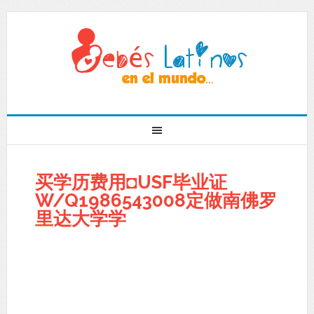
买学历费用◘USF毕业证
W/Q1986543008定做南佛罗
里达大学学