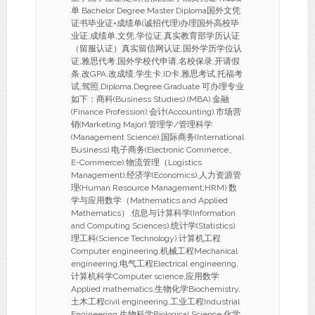
单 Bachelor Degree Master Diploma国外文凭
证书毕业证+成绩单(诚招代理)办理国外高校毕
业证,成绩单,文凭,学位证,真实教育部学历认证
（留服认证）真实留信网认证,国外学历学位认
证,雅思代考,国外学校代申请,名校保录,开请假
条,改GPA,改成绩,学生卡,ID卡,雅思考试,托福考
试,驾照,Diploma,Degree,Graduate 可办理专业
如下：商科(Business Studies).(MBA).金融
(Finance Profession).会计(Accounting).市场营
销(Marketing Major).管理学/管理科学
(Management Science).国际商务(International
Business).电子商务(Electronic Commerce、
E-Commerce).物流管理（Logistics
Management).经济学(Economics).人力资源管
理(Human Resource Management;HRM).数
学与应用数学（Mathematics and Applied
Mathematics）.信息与计算科学(Information
and Computing Sciences).统计学(Statistics).
理工科(Science Technology).计算机工程
Computer engineering,机械工程Mechanical
engineering,电气工程Electrical engineering,
计算机科学Computer science,应用数学
Applied mathematics,生物化学Biochemistry,
土木工程civil engineering,工业工程Industrial
Engineering,生物科学Biological Science,化学