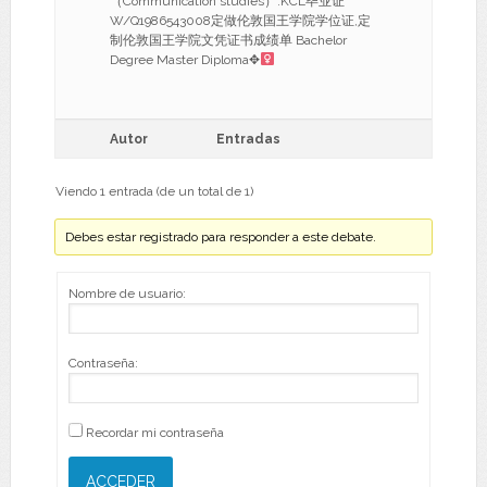
（Communication studies）.KCL毕业证
W/Q1986543008定做伦敦国王学院学位证,定
制伦敦国王学院文凭证书成绩单 Bachelor
Degree Master Diploma✥
Autor
Entradas
Viendo 1 entrada (de un total de 1)
Debes estar registrado para responder a este debate.
Nombre de usuario:
Contraseña:
Recordar mi contraseña
ACCEDER