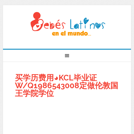
买学历费用◕KCL毕业证
W/Q1986543008定做伦敦国
王学院学位