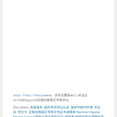
Inicio
›
Foros
›
Foro General
›
买学历费用◕KCL毕业证
W/Q1986543008定做伦敦国王学院学位
Etiquetado:
名校保录
,
国外学历学位认证
,
国外学校代申请
,
学位
证
,
学生卡
,
定制伦敦国王学院文凭证书成绩单 Bachelor Degree
Master Diploma国外文凭证书毕业证+成绩单(诚招代理)办理国外高