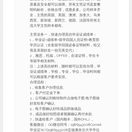
质量及安全都可以保障。所有文凭证书及套餐
明码标价，价格合理，优惠多多。公司样本齐
全，主营的英国、美国、澳洲、加拿大、马来
西亚、新加坡、新西兰、德国、法国等所有主
流大学文凭样本都有。
主营业务一，快速办理高仿毕业证成绩单：
1，毕业证+成绩单+留学回国人员证明+教育部
学历认证（全套留学回国必备证明材料，给父
母及亲朋好友一份完美交代）;
2，雅思，托福，OFFER，在读证明，学生卡
等留学相关材料。
注：上述高仿材料，随时都可以安排办理，毕
业证成绩单，学校，专业，学位，毕业时间都
可以根据客户要求安排。
办理流程：
1，收集客户办理信息;
2，客户付定金下单;
3，公司确认到账转制作点做电子图;电子图做
好发给客户确认;
5，电子图确认好转成品部做成品;
6，成品做好拍照或者视频确认再付余款;
7，快递给客户（国内顺丰，国外DHL）。
客服微信： QQ微信同号：1986543008Cornell
毕业证W/Q1986543008定做康奈尔大学学位