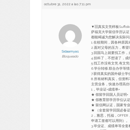
octubre 31, 2022 a las 7:11 pm
▼▩真实文凭样板Suffo
萨福克大学留信学历认证 Bac
都能竭诚为您解决实际问
1.在校期间，因各种原
2.面对父母的压力，希
Sidaamyas
3.回国马上就要找工作
Bloqueado
4.挂科了，不想读了，成
5.找工作没有文凭,有文
6.学分转移,联合办学等
7.获得真实的国外硕士
8.所有材料真实，但资料
主营业务，快速办理高仿
1，毕业证+成绩单+
★ 假留学回国人员证明+
★ 假教育部学历学位认
★ 留信网认证，国家专
★ （全套留学回国必备
2，雅思，托福，OFF
申请工签都可以用到）。
3.毕业证、成绩单等全