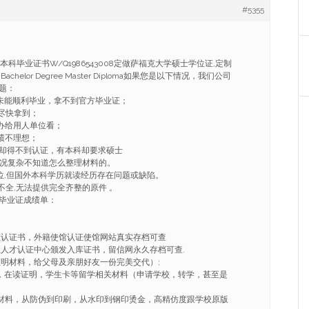
#5355
lk本科毕业证书W/Q1986543008定做萨福克大学硕士学位证,定制
helor Degree Master Diploma如果您是以下情况，我们公司
题：
因未能顺利毕业，拿不到官方毕业证；
望尽快拿到；
，办给用人单位看；
绩不理想；
凭却得不到认证，有本科却要求硕士
情况复杂不知道怎么整理材料的。
学位,但国外本科学历就读经历存在问题或缺陷。
不全,无法提供完全齐整的原件 。
毕业证成绩单：
证认证书，外籍使馆认证使馆网站真实存档可查
业人才认证中心颁发入库证书，留信网永久存档可查.
证明材料，给父母及亲朋好友一份完美交代）;
ER，在读证明，学生卡等留学相关材料（申请学校，转学，甚至是
套材料，从防伪到印刷，从水印到钢印烫金，高精仿度跟学校原版