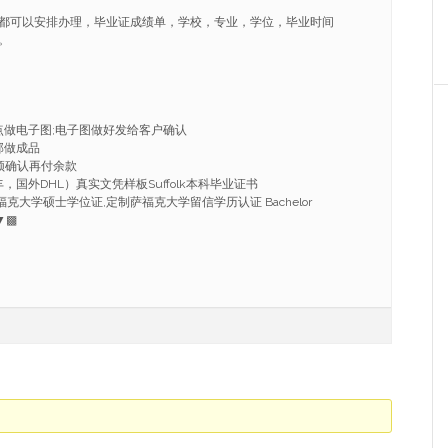
都可以安排办理，毕业证成绩单，学校，专业，学位，毕业时间
。
点做电子图;电子图做好发给客户确认
部做成品
频确认再付余款
，国外DHL）真实文凭样板Suffolk本科毕业证书
做萨福克大学硕士学位证,定制萨福克大学留信学历认证 Bachelor
a▼▩