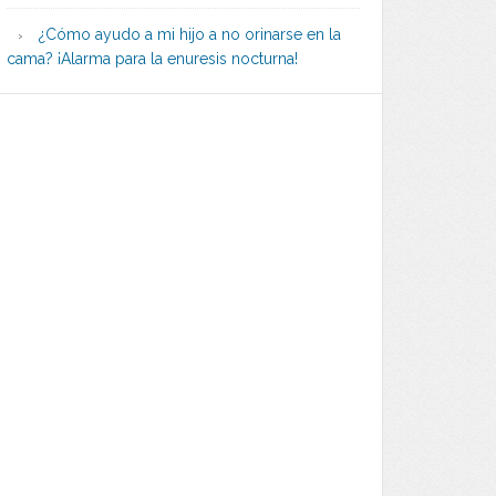
¿Cómo ayudo a mi hijo a no orinarse en la
cama? ¡Alarma para la enuresis nocturna!