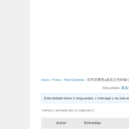
Inicio
›
Foros
›
Foro General
›
买学历费用◕真实文凭样板Suff
Etiquetado:
真实
Este debate tiene 0 respuestas, 1 mensaje y ha sido a
Viendo 1 entrada (de un total de 1)
Autor
Entradas