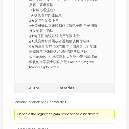
据客户要求安排。
《材料办理流程》
1★收集客户办理信息;
2★客户付定金下单;
3★公司确认到账转制作点做电子图;电子图做
好发给客户确认;
4★电子图确认好转成品部做成品;
5★成品做好拍照或者视频确认再付余款;
6★快递给客户（国内顺丰，国外DHL）毕业
证成绩单花钱搞U of U留信网学历认证
W/Q1986543008买犹他大学毕业证书成绩单,
假犹他大学硕士学位文凭 Bachelor Degree
Master Diploma⊙✤
Autor
Entradas
Viendo 1 entrada (de un total de 1)
Debes estar registrado para responder a este debate.