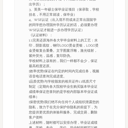
出学历）；
3、英美一年硕士保毕业证项目（保录取，学校
挂名，不用正常就读，保毕业）
4、WSE认证（出入境不符或未正常出国留学
的同学想办理国外学历认证的话，必须要办理
WSE认证才能进一步办理学历认证）
《认证材料》：
1:1完美还原海外各大学毕业材料上的工艺：水
印，阴影底纹，钢印LOGO烫金烫银，LOGO烫
金烫银复合重叠。文字图案浮雕，激光镭射，
紫外荧光，温感，复印防伪。
学校材料上该有的，我们一样都不会少，保证
最高程度还原。
[效率优势]保证在约定的时间内完成任务，视频
语音电话查询完成进度。
[品质优势]与学校颁发的相关证件1:1纸质尺寸
制定（定期向各大院校毕业生购买版本毕业证
成绩单保证您拿到的是学校内部版本毕业证成
绩单）
[保密优势]我们绝不向任何个人或组织泄露您的
隐私，致力于在充分保护你隐私的前提下，为
您提供更优质的体验和服务。完成交易，删除
客户资料
上述材料，随时都可以安排办理，毕业证成绩
单、学校、专业、，学位，毕业时间都可以根