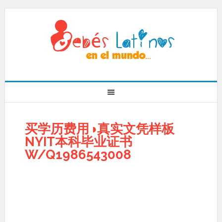
买学历费用◑真实文凭样板
NYIT本科毕业证书
W/Q1986543008