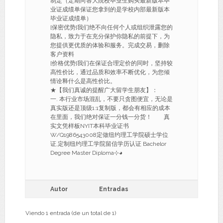
制定（定期向各大院校毕业生购买最新版本毕
业证成绩单保证您拿到的是学校内部最新版本
毕业证成绩单）
[保密优势]我们绝不向任何个人或组织泄露您的
隐私，致力于在充分保护你隐私的前提下，为
您提供更优质的体验和服务。完成交易，删除
客户资料
[价格优势]我们在保证合理定价的同时，坚持较
高性价比，通过品质和效率不断优化，为您倾
情诠释什么是高性价比。
★【我们真诚的提醒广大留学生朋友】：
一. 本行业市场混乱，不要只贪图便宜，无论是
真实版还是顶级1:1复制版，都会有相应的成本
在里面，我们绝对保证一分钱一分货！ 真
实文凭样板NYIT本科毕业证书
W/Q1986543008定做纽约理工学院硕士学位
证,定制纽约理工学院留信学历认证 Bachelor
Degree Master Diploma⊹◕
Autor
Entradas
Viendo 1 entrada (de un total de 1)