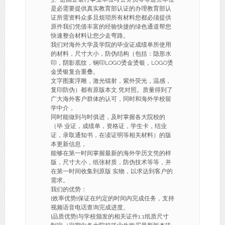
是必需要提供真实教育部认证的办理教育部认
证所需资料众多且烦琐所有材料您都必须提供
原件我们凭借丰富的经验快捷的绿色通道帮您
快速整合材料让您少走弯路。
我们对海外大学及学院的毕业证成绩单所使用
的材料，尺寸大小，防伪结构（包括：隐形水
印，阴影底纹，钢印LOGO烫金烫银，LOGO烫
金烫银复合重叠。
文字图案浮雕，激光镭射，紫外荧光，温感，
复印防伪）都有原版本文,凭对照。质量得到了
广大海外客户群体的认可，同时和海外学校留
学中介，
同时能做到与时俱进，及时掌握各大院校的
（毕 业证，成绩单，资格证，学生卡，结业
证，录取通知书，在读证明等相关材料）的版
本更新信息，
能够在第一时间掌握最新的海外学历文凭的样
版，尺寸大小，纸张材质，防伪技术等等，并
在第一时间收集到原版 实物，以求达到客户的
需求。
我们的优势：
[效率优势]保证在约定的时间内完成任务，支持
视频语音电话查询完成进度。
[品质优势]与学校颁发的相关证件1:1纸质尺寸