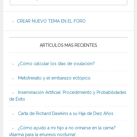
CREAR NUEVO TEMA EN EL FORO
ARTÍCULOS MÁS RECIENTES
¿Cómo calcular los días de ovulación?
Metotrexato y el embarazo ectópico
Inseminación Artificial: Procedimiento y Probabilidades
de Éxito
Carta de Richard Dawkins a su Hija de Diez Años
¿Cómo ayudo a mi hijo a no orinarse en la cama?
¡Alarma para la enuresis nocturna!