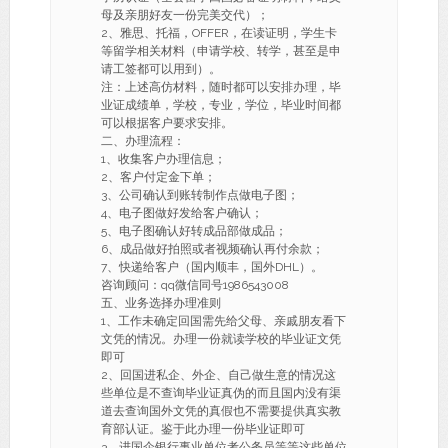
母及亲朋好友一份完美交代）；
2、雅思、托福，OFFER，在读证明，学生卡
等留学相关材料（申请学校、转学，甚至是申
请工签都可以用到）。
注：上述高仿材料，随时都可以安排办理，毕
业证成绩单，学校，专业，学位，毕业时间都
可以根据客户要求安排。
二、办理流程：
1、收集客户办理信息；
2、客户付定金下单；
3、公司确认到账转制作点做电子图；
4、电子图做好发给客户确认；
5、电子图确认好转成品部做成品；
6、成品做好拍照或者视频确认再付余款；
7、快递给客户（国内顺丰，国外DHL）。
咨询顾问：qq微信同号1986543008
五、业务选择办理准则
1、工作未确定回国需先给父母、亲戚朋友看下
文凭的情况。办理一份就读学校的毕业证文凭
即可
2、回国进私企、外企、自己做生意的情况这
些单位是不查询毕业证真伪的而且国内没有渠
道去查询国外文凭的真假也不需要提供真实教
育部认证。鉴于此办理一份毕业证即可
3、进国企银行事业单位考公务员等等这些单位