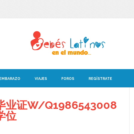
 EMBARAZO
VIAJES
FOROS
REGÍSTRATE
业证W/Q1986543008
学位