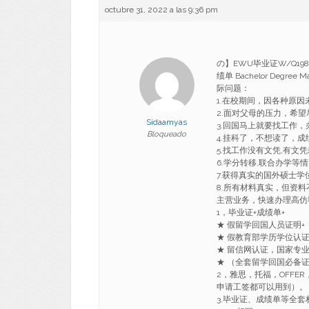
octubre 31, 2022 a las 9:36 pm
の】EWU毕业证W/Q19
绩单 Bachelor Deg
际问题：
1.在校期间，因各种原
2.面对父母的压力，希
Sidaamyas
3.回国马上就要找工作
Bloqueado
4.挂科了，不想读了，成
5.找工作没有文凭,有文
6.学分转移,联合办学等
7.获得真实的国外硕士
8.所有材料真实，但资料
主营业务，快速办理高仿
1，毕业证+成绩单+
★ 假留学回国人员证明+
★ 假教育部学历学位认
★ 留信网认证，国家专
★ （全套留学回国必备
2，雅思，托福，OFF
申请工签都可以用到）。
3.毕业证、成绩单等全