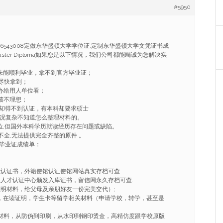
#5950
86543008定做东华盛顿大学学位证,定制东华盛顿大学文凭证书成
ree Master Diploma如果您是以下情况，我们公司都能竭诚为您解决实
因未能顺利毕业，拿不到官方毕业证；
望尽快拿到；
，办给用人单位看；
绩不理想；
凭却得不到认证，有本科却要求硕士
情况复杂不知道怎么整理材料的。
学位,但国外本科学历就读经历存在问题或缺陷。
不全,无法提供完全齐整的原件 。
毕业证成绩单：
证认证书，外籍使馆认证使馆网站真实存档可查
业人才认证中心颁发入库证书，留信网永久存档可查.
证明材料，给父母及亲朋好友一份完美交代）;
ER，在读证明，学生卡等留学相关材料（申请学校，转学，甚至是
套材料，从防伪到印刷，从水印到钢印烫金，高精仿度跟学校原版