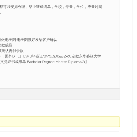
都可以安排办理，毕业证成绩单，学校，专业，学位，毕业时间
。
点做电子图;电子图做好发给客户确认
部做成品
频确认再付余款
国外DHL）EWU毕业证W/Q1986543008定做东华盛顿大学
成绩单 Bachelor Degree Master Diplomaの】