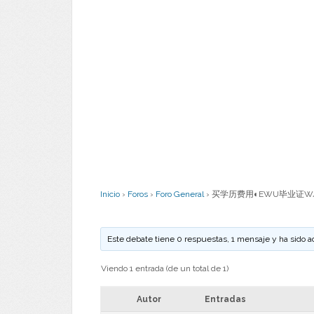
Inicio
›
Foros
›
Foro General
›
买学历费用◐EWU毕业证W/
Este debate tiene 0 respuestas, 1 mensaje y ha sido a
Viendo 1 entrada (de un total de 1)
Autor
Entradas