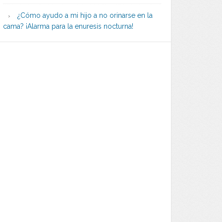
¿Cómo ayudo a mi hijo a no orinarse en la
cama? ¡Alarma para la enuresis nocturna!