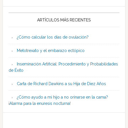
ARTÍCULOS MÁS RECIENTES
¿Cómo calcular los días de ovulación?
Metotrexato y el embarazo ectópico
Inseminación Artificial: Procedimiento y Probabilidades
de Éxito
Carta de Richard Dawkins a su Hija de Diez Años
¿Cómo ayudo a mi hijo a no orinarse en la cama?
¡Alarma para la enuresis nocturna!