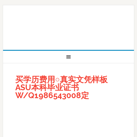
买学历费用○真实文凭样板
ASU本科毕业证书
W/Q1986543008定