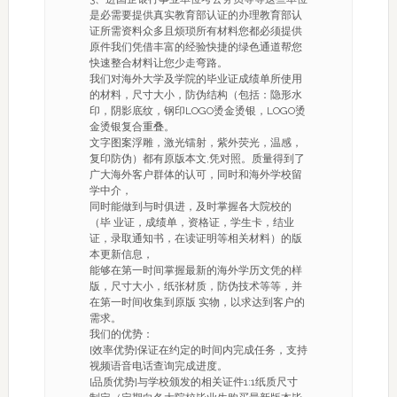
是必需要提供真实教育部认证的办理教育部认
证所需资料众多且烦琐所有材料您都必须提供
原件我们凭借丰富的经验快捷的绿色通道帮您
快速整合材料让您少走弯路。
我们对海外大学及学院的毕业证成绩单所使用
的材料，尺寸大小，防伪结构（包括：隐形水
印，阴影底纹，钢印LOGO烫金烫银，LOGO烫
金烫银复合重叠。
文字图案浮雕，激光镭射，紫外荧光，温感，
复印防伪）都有原版本文,凭对照。质量得到了
广大海外客户群体的认可，同时和海外学校留
学中介，
同时能做到与时俱进，及时掌握各大院校的
（毕 业证，成绩单，资格证，学生卡，结业
证，录取通知书，在读证明等相关材料）的版
本更新信息，
能够在第一时间掌握最新的海外学历文凭的样
版，尺寸大小，纸张材质，防伪技术等等，并
在第一时间收集到原版 实物，以求达到客户的
需求。
我们的优势：
[效率优势]保证在约定的时间内完成任务，支持
视频语音电话查询完成进度。
[品质优势]与学校颁发的相关证件1:1纸质尺寸