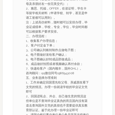
母及亲朋好友一份完美交代）；
2、雅思、托福，OFFER，在读证明，学生卡
等留学相关材料（申请学校、转学，甚至是申
请工签都可以用到）。
注：上述高仿材料，随时都可以安排办理，毕
业证成绩单，学校，专业，学位，毕业时间都
可以根据客户要求安排。
二、办理流程：
1、收集客户办理信息；
2、客户付定金下单；
3、公司确认到账转制作点做电子图；
4、电子图做好发给客户确认；
5、电子图确认好转成品部做成品；
6、成品做好拍照或者视频确认再付余款；
7、快递给客户（国内顺丰，国外DHL）。
咨询顾问：qq微信同号1986543008
五、业务选择办理准则
1、工作未确定回国需先给父母、亲戚朋友看下
文凭的情况。办理一份就读学校的毕业证文凭
即可
2、回国进私企、外企、自己做生意的情况这
些单位是不查询毕业证真伪的而且国内没有渠
道去查询国外文凭的真假也不需要提供真实教
育部认证。鉴于此办理一份毕业证即可
3、进国企银行事业单位考公务员等等这些单位