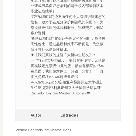
制定（定期向各大院校毕业生购买最新版本毕
业证成绩单保证您拿到的是学校内部最新版本
毕业证成绩单）
[保密优势]我们绝不向任何个人或组织泄露您的
隐私，致力于在充分保护你隐私的前提下，为
您提供更优质的体验和服务。完成交易，删除
客户资料
[价格优势]我们在保证合理定价的同时，坚持较
高性价比，通过品质和效率不断优化，为您倾
情诠释什么是高性价比。
★【我们真诚的提醒广大留学生朋友】：
一. 本行业市场混乱，不要只贪图便宜，无论是
真实版还是顶级1:1复制版，都会有相应的成本
在里面，我们绝对保证一分钱一分货！ 真
实文凭样板ASU本科毕业证书
W/Q1986543008定做亚利桑那州立大学硕士
学位证,定制亚利桑那州立大学留信学历认证
Bachelor Degree Master Diploma~〓
Autor
Entradas
Viendo 1 entrada (de un total de 1)