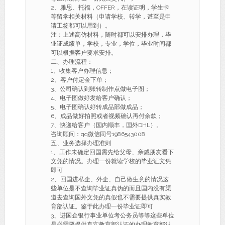
2、雅思、托福，OFFER，在读证明，学生卡
等留学相关材料（申请学校、转学，甚至是申
请工签都可以用到）。
注：上述高仿材料，随时都可以安排办理，毕
业证成绩单，学校，专业，学位，毕业时间都
可以根据客户要求安排。
二、办理流程：
1、收集客户办理信息；
2、客户付定金下单；
3、公司确认到账转制作点做电子图；
4、电子图做好发给客户确认；
5、电子图确认好转成品部做成品；
6、成品做好拍照或者视频确认再付余款；
7、快递给客户（国内顺丰，国外DHL）。
咨询顾问：qq微信同号1986543008
五、业务选择办理准则
1、工作未确定回国需先给父母、亲戚朋友看下
文凭的情况。办理一份就读学校的毕业证文凭
即可
2、回国进私企、外企、自己做生意的情况这
些单位是不查询毕业证真伪的而且国内没有渠
道去查询国外文凭的真假也不需要提供真实教
育部认证。鉴于此办理一份毕业证即可
3、进国企银行事业单位考公务员等等这些单位
是必需要提供真实教育部认证的办理教育部认