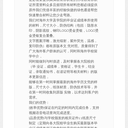
证所需资料众多且烦琐所有材料您都必须提供
原件我们凭借丰富的经验快捷的绿色通道帮您
快速整合材料让您少走弯路。
我们对海外大学及学院的毕业证成绩单所使用
的材料，尺寸大小，防伪结构（包括：隐形水
印，阴影底纹，钢印LOGO烫金烫银，LOGO烫
金烫银复合重叠。
文字图案浮雕，激光镭射，紫外荧光，温感，
复印防伪）都有原版本文,凭对照。质量得到了
广大海外客户群体的认可，同时和海外学校留
学中介，
同时能做到与时俱进，及时掌握各大院校的
（毕 业证，成绩单，资格证，学生卡，结业
证，录取通知书，在读证明等相关材料）的版
本更新信息，
能够在第一时间掌握最新的海外学历文凭的样
版，尺寸大小，纸张材质，防伪技术等等，并
在第一时间收集到原版 实物，以求达到客户的
需求。
我们的优势：
[效率优势]保证在约定的时间内完成任务，支持
视频语音电话查询完成进度。
[品质优势]与学校颁发的相关证件1:1纸质尺寸
制定（定期向各大院校毕业生购买最新版本毕