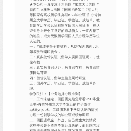
★本公司一直专注于为英国 #加拿大 #美国 #
新西兰 #澳洲 #法国 #德国 #爱尔兰 #意大利
等国家各高校留学生办理KSU毕业证书-办肯特
州立大学学历、毕业证、学位证、成绩单、教
育部学历学位认证和留学回国人员证明，在认
证业务上开创了良好的市场势头，一直占据了
的地位，成为无数留学回国人员办理学历学位
认证的。
一：#成绩单等全套材料，从防伪到印刷，水
印底纹到钢印烫金，
二：真实使馆认证（留学人员回国证明），使
馆存档
三：真实教育部认证，教育部存档，教育部留
服网站可查
四：留信认证，留学生信息网站可查
五：国外学历、毕业证、学位证、成绩单办
理。
特别关注：【业务选择办理准则】
一、工作未确定，回国需先给父母看KSU毕业
证书-办肯特州立大学毕业证的样子微信
1986543008、亲戚朋友看下学历认证的情况
办理一份就读学校的毕业证成绩单即可
二、回国进私企、外企、自己做生意的情况
这些单位是不查询毕业证真伪的，而且国内没
有渠道去查询国外学历认证的真假，也不需要