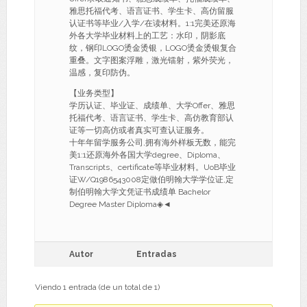
雅思托福代考、语言证书、学生卡、高仿留服
认证书等毕业/入学/在读材料。1:1完美还原海
外各大学毕业材料上的工艺：水印，阴影底
纹，钢印LOGO烫金烫银，LOGO烫金烫银复合
重叠。文字图案浮雕，激光镭射，紫外荧光，
温感，复印防伪。
【业务类型】
学历认证、毕业证、成绩单、大学Offer、雅思
托福代考、语言证书、学生卡、高仿教育部认
证等一切高仿或者真实可查认证服务。
十年年留学服务公司,拥有海外样板无数，能完
美1:1还原海外各国大学degree、Diploma、
Transcripts、certificate等毕业材料。UoB毕业
证W/Q1986543008定做伯明翰大学学位证,定
制伯明翰大学文凭证书成绩单 Bachelor
Degree Master Diploma◈◄
Autor
Entradas
Viendo 1 entrada (de un total de 1)