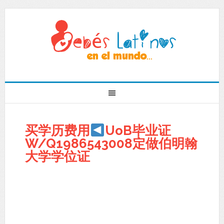
买学历费用
UoB毕业证
W/Q1986543008定做伯明翰
大学学位证