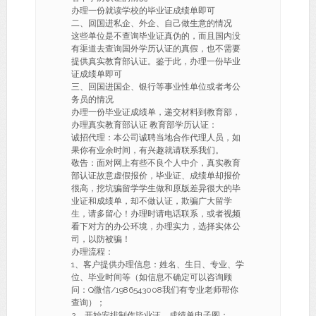
办理一份就读学校的毕业证成绩单即可
二、回国进私企、外企、自己做生意的情况
这些单位是不查询毕业证真伪的，而且国内没
有渠道去查询国外学历认证的真假，也不需要
提供真实教育部认证。鉴于此，办理一份毕业
证成绩单即可
三、回国进国企、银行等事业性单位或者考公
务员的情况
办理一份毕业证成绩单，递交材料到教育部，
办理真实教育部认证 教育部学历认证：
诚招代理：本公司诚聘当地合作代理人员，如
果你有业余时间，有兴趣就请联系我们。
敬告：面对网上有些不良个人中介，真实教育
部认证故意虚假报价，毕业证、成绩单却报价
很高，挖坑骗留学学生做和原版差异很大的毕
业证和成绩单，却不做认证，欺骗广大留学
生，请多留心！办理时请电话联系，或者视频
看下对方的办公环境，办理实力，选择实体公
司，以防被骗！
办理流程：
1、客户提供办理信息：姓名、生日、专业、学
位、毕业时间等（如信息不确定可以咨询顾
问：Q微信/1986543008我们有专业老师帮你
查询）；
2、开始安排制作毕业证、成绩单电子图；