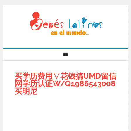
买学历费用▽花钱搞UMD留信
网学历认证W/Q1986543008
买明尼