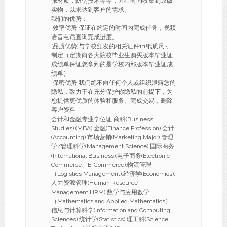
张材质，防伪技术等等，并在时间收集到原版
实物，以求达到客户的需求。
我们的优势：
[效率优势]保证在约定的时间内完成任务，视频
语音电话查询完成进度。
[品质优势]与学校颁发的相关证件1:1纸质尺寸
制定（定期向各大院校毕业生购买版本毕业证
成绩单保证您拿到的是学校内部版本毕业证成
绩单）
[保密优势]我们绝不向任何个人或组织泄露您的
隐私，致力于在充分保护你隐私的前提下，为
您提供更优质的体验和服务。完成交易，删除
客户资料
会计和金融专业学位证 商科(Business
Studies).(MBA).金融(Finance Profession).会计
(Accounting).市场营销(Marketing Major).管理
学/管理科学(Management Science).国际商务
(International Business).电子商务(Electronic
Commerce、E-Commerce).物流管理
（Logistics Management).经济学(Economics).
人力资源管理(Human Resource
Management;HRM).数学与应用数学
（Mathematics and Applied Mathematics）.
信息与计算科学(Information and Computing
Sciences).统计学(Statistics).理工科(Science