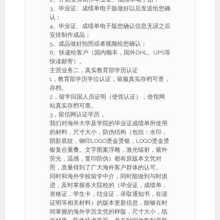
3、毕业证、成绩单电子版做好以后发送给您确
认；
4、毕业证、成绩单电子版您确认信息无误之后
安排制作成品；
5、成品做好拍照或者视频给您确认；
6、快递给客户（国内顺丰，国外DHL、UPS等
快读邮寄）。
主营业务二，真实教育部学历认证
1，教育部学历学位认证，留服真实存档可查，
存档。
2，留学回国人员证明（使馆认证），使馆网
站真实存档可查。
3，留信网认证学历，
我们对海外大学及学院的毕业证成绩单所使用
的材料，尺寸大小，防伪结构（包括：水印，
阴影底纹，钢印LOGO烫金烫银，LOGO烫金烫
银复合重叠。文字图案浮雕，激光镭射，紫外
荧光，温感，复印防伪）都有原版本文凭对
照，质量得到了广大海外客户群体的认可。
同时和海外学校留学中介，同时能做到与时俱
进，及时掌握各大院校的（毕业证，成绩单，
资格证，学生卡，结业证，录取通知书，在读
证明等相关材料）的版本更新信息，能够在时
间掌握的海外学历文凭的样版，尺寸大小，纸