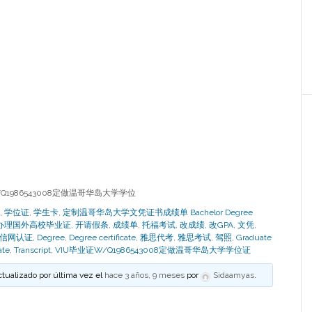
Q1986543008定做温哥华岛大学学位
,
学位证
,
学生卡
,
定制温哥华岛大学文凭证书成绩单 Bachelor Degree
招代理)办理国外高校毕业证
,
开请假条
,
成绩单
,
托福考试
,
改成绩
,
改GPA
,
文凭
,
信网认证
,
Degree
,
Degree certificate
,
雅思代考
,
雅思考试
,
驾照
,
Graduate
ate
,
Transcript
,
VIU毕业证W/Q1986543008定做温哥华岛大学学位证
ctualizado por última vez el
hace 3 años, 9 meses
por
Sidaamyas
.