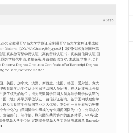
#6270
86543008定做温哥华岛大学学位证,定制温哥华岛大学文凭证书成绩
Master Diploma【QQ/WeChat:1986543008】(诚招代理)办理国外高
学位证,真实教育部学历认证（高仿留服认证书）真实留信网认证,国
国外学校代申请,名校保录,开请假条,改GPA,改成绩,学生卡,ID卡,
,Degree,Graduate Certificate,offer,Transcript,Degree
ostgraduate,Bachelor,Master
国、美国、加拿大、澳洲、新西兰、法国、德国、爱尔兰、意大
理教育部学历学位认证和留学回国人员证明，在认证业务上开创
占据了领先的地位，成为无数留学回国人员办理学历学位认证的
：国（境）外学历学位认证，留信认证咨询。基于国内鼓励留学
，以及大批留学生归国立业之大优势。本公司一直朝着智力密集
个专业化的由归国留学生组成的专业顾问团队为中心，公司核心
、营销部门、制作部、顾问团队共同协作的服务体系。VIU毕业
定做温哥华岛大学学位证,定制温哥华岛大学文凭证书成绩单 Bachelor
┱●