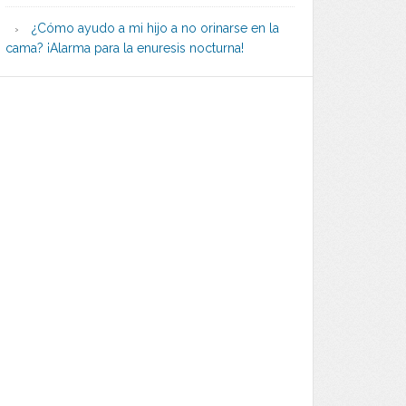
¿Cómo ayudo a mi hijo a no orinarse en la
cama? ¡Alarma para la enuresis nocturna!