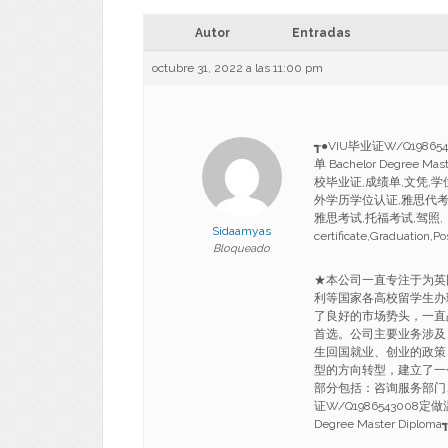
Autor
Entradas
octubre 31, 2022 a las 11:00 pm
┱●VIU毕业证W/Q19
单 Bachelor Degree 
校毕业证,成绩单,文凭,
外学历学位认证,雅思代考,
雅思考试,托福考试,驾照,：Diploma
Sidaamyas
certificate,Graduation,P
Bloqueado
★本公司一直专注于为英
利等国家各高校留学生办
了良好的市场势头，一直
首选。公司主要业务涉及
生回国就业、创业的政策
型的方向转型，建立了一
部分包括：咨询服务部门
证W/Q1986543008
Degree Master Diploma