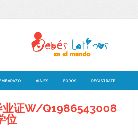
 EMBARAZO
VIAJES
FOROS
REGÍSTRATE
证W/Q1986543008
学位