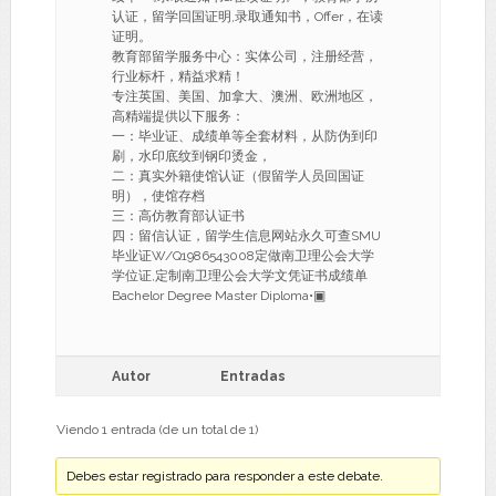
认证，留学回国证明,录取通知书，Offer，在读
证明。
教育部留学服务中心：实体公司，注册经营，
行业标杆，精益求精！
专注英国、美国、加拿大、澳洲、欧洲地区，
高精端提供以下服务：
一：毕业证、成绩单等全套材料，从防伪到印
刷，水印底纹到钢印烫金，
二：真实外籍使馆认证（假留学人员回国证
明），使馆存档
三：高仿教育部认证书
四：留信认证，留学生信息网站永久可查SMU
毕业证W/Q1986543008定做南卫理公会大学
学位证,定制南卫理公会大学文凭证书成绩单
Bachelor Degree Master Diploma•▣
Autor
Entradas
Viendo 1 entrada (de un total de 1)
Debes estar registrado para responder a este debate.