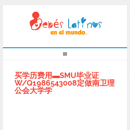
买学历费用▬SMU毕业证
W/Q1986543008定做南卫理
公会大学学