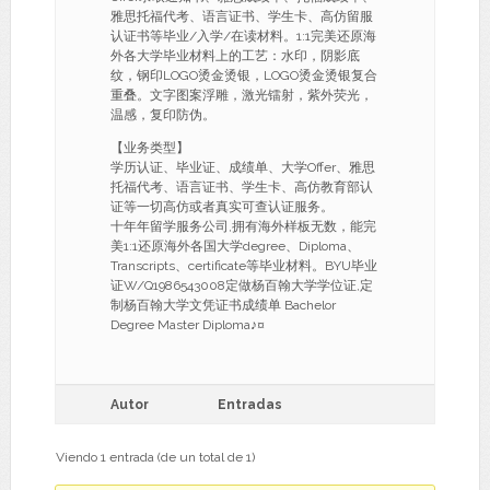
雅思托福代考、语言证书、学生卡、高仿留服
认证书等毕业/入学/在读材料。1:1完美还原海
外各大学毕业材料上的工艺：水印，阴影底
纹，钢印LOGO烫金烫银，LOGO烫金烫银复合
重叠。文字图案浮雕，激光镭射，紫外荧光，
温感，复印防伪。
【业务类型】
学历认证、毕业证、成绩单、大学Offer、雅思
托福代考、语言证书、学生卡、高仿教育部认
证等一切高仿或者真实可查认证服务。
十年年留学服务公司,拥有海外样板无数，能完
美1:1还原海外各国大学degree、Diploma、
Transcripts、certificate等毕业材料。BYU毕业
证W/Q1986543008定做杨百翰大学学位证,定
制杨百翰大学文凭证书成绩单 Bachelor
Degree Master Diploma♪¤
Autor
Entradas
Viendo 1 entrada (de un total de 1)