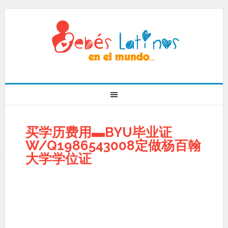
买学历费用▬BYU毕业证
W/Q1986543008定做杨百翰
大学学位证