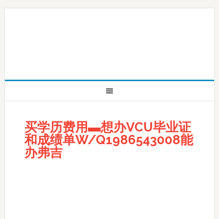
买学历费用▬想办VCU毕业证
和成绩单W/Q1986543008能
办弗吉