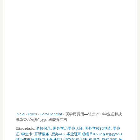
Inicio
›
Foros
›
Foro General
›
买学历费用▬想办VCU毕业证和成
绩单W/Q1986543008能办弗吉
Etiquetado:
名校保录
,
国外学历学位认证
,
国外学校代申请
,
学位
证
,
学生卡
,
开请假条
,
想办VCU毕业证和成绩单W/Q1986543008
能办弗吉尼亚联邦大学学历认证跟留信认证
,
成绩单
,
托福考试
,
改