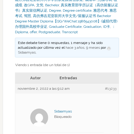
成绩
,
改GPA
,
文凭
,
Bachelor
,
真实教育部学历认证（高仿留服认证
书）真实留信网认证
,
Degree
,
Degree certificate
,
雅思代考
,
雅思
考试
,
驾照
,
高仿弗吉尼亚联邦大学文凭/留服认证书 Bachelor
Degree Master Diploma【QQ/WeChat:1986543008】(诚招代理)
办理国外高校毕业证
,
Graduate Certificate
,
Graduation
,
ID卡
,
：
Diploma
,
offer
,
Postgraduate
,
Transcript
Este debate tiene 0 respuestas, 1 mensaje y ha sido
actualizado por última vez el
hace 3 años, 9 meses
por
Sidaamyas
.
Viendo 1 entrada (de un total de 1)
Autor
Entradas
noviembre 2, 2022 a las 9:12 am
#13233
Sidaamyas
Bloqueado