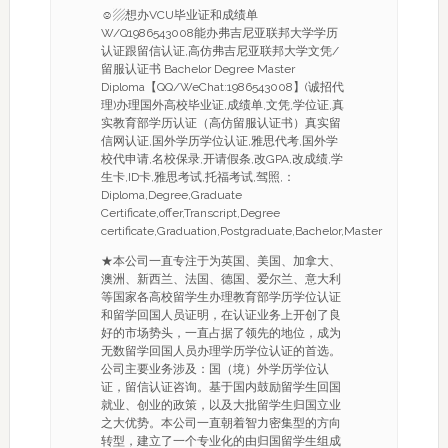
☺▨想办VCU毕业证和成绩单
W/Q1986543008能办弗吉尼亚联邦大学学历
认证跟留信认证,高仿弗吉尼亚联邦大学文凭/
留服认证书 Bachelor Degree Master
Diploma【QQ/WeChat:1986543008】(诚招代
理)办理国外高校毕业证,成绩单,文凭,学位证,真
实教育部学历认证（高仿留服认证书）真实留
信网认证,国外学历学位认证,雅思代考,国外学
校代申请,名校保录,开请假条,改GPA,改成绩,学
生卡,ID卡,雅思考试,托福考试,驾照,：
Diploma,Degree,Graduate
Certificate,offer,Transcript,Degree
certificate,Graduation,Postgraduate,Bachelor,Master
★本公司一直专注于为英国、美国、加拿大、
澳洲、新西兰、法国、德国、爱尔兰、意大利
等国家各高校留学生办理教育部学历学位认证
和留学回国人员证明，在认证业务上开创了良
好的市场势头，一直占据了领先的地位，成为
无数留学回国人员办理学历学位认证的首选。
公司主要业务涉及：国（境）外学历学位认
证，留信认证咨询。基于国内鼓励留学生回国
就业、创业的政策，以及大批留学生归国立业
之大优势。本公司一直朝着智力密集型的方向
转型，建立了一个专业化的由归国留学生组成