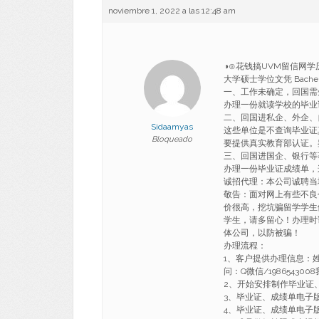
noviembre 1, 2022 a las 12:48 am
◑⊙花钱搞UVM留信网学历
大学硕士学位文凭 Bachel
一、工作未确定，回国需
办理一份就读学校的毕业
二、回国进私企、外企、
Sidaamyas
这些单位是不查询毕业证
Bloqueado
要提供真实教育部认证。
三、回国进国企、银行等
办理一份毕业证成绩单，
诚招代理：本公司诚聘当
敬告：面对网上有些不良
价很高，挖坑骗留学学生
学生，请多留心！办理时
体公司，以防被骗！
办理流程：
1、客户提供办理信息：
问：Q微信/1986543
2、开始安排制作毕业证
3、毕业证、成绩单电子
4、毕业证、成绩单电子