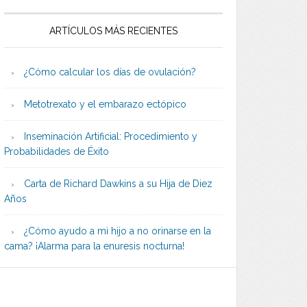
ARTÍCULOS MÁS RECIENTES
¿Cómo calcular los días de ovulación?
Metotrexato y el embarazo ectópico
Inseminación Artificial: Procedimiento y
Probabilidades de Éxito
Carta de Richard Dawkins a su Hija de Diez
Años
¿Cómo ayudo a mi hijo a no orinarse en la
cama? ¡Alarma para la enuresis nocturna!