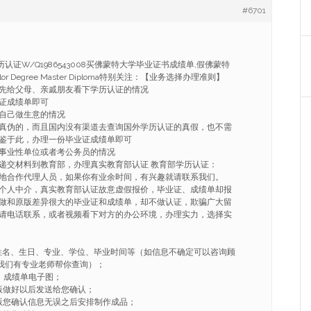
#6701
认证W/Q1986543008买佛蒙特大学毕业证书成绩单,假佛蒙特
or Degree Master Diploma特别关注：【业务选择办理准则】
先给父母、亲戚朋友看下学历认证的情况
证成绩单即可
自己做生意的情况
真伪的，而且国内没有渠道去查询国外学历认证的真假，也不需
鉴于此，办理一份毕业证成绩单即可
事业性单位或者考公务员的情况
递交材料到教育部，办理真实教育部认证 教育部学历认证：
地合作代理人员，如果你有业余时间，有兴趣就请联系我们。
个人中介，真实教育部认证故意虚假报价，毕业证、成绩单却报
做和原版差异很大的毕业证和成绩单，却不做认证，欺骗广大留
请电话联系，或者视频看下对方的办公环境，办理实力，选择实
姓名、生日、专业、学位、毕业时间等（如信息不确定可以咨询顾
008我们有专业老师帮你查询）；
、成绩单电子图；
版做好以后发送给您确认；
版您确认信息无误之后安排制作成品；