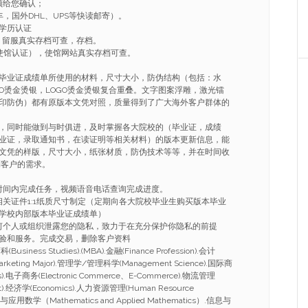
频给您确认；
，国外DHL、UPS等快读邮寄）。
学历认证
，留服真实存档可查，存档。
使馆认证），使馆网站真实存档可查。
毕业证成绩单所使用的材料，尺寸大小，防伪结构（包括：水
GO烫金烫银，LOGO烫金烫银复合重叠。文字图案浮雕，激光镭
印防伪）都有原版本文凭对照，质量得到了广大海外客户群体的
，同时能做到与时俱进，及时掌握各大院校的（毕业证，成绩
业证，录取通知书，在读证明等相关材料）的版本更新信息，能
文凭的样版，尺寸大小，纸张材质，防伪技术等等，并在时间收
到客户的需求。
的时间内完成任务，视频语音电话查询完成进度。
相关证件1:1纸质尺寸制定（定期向各大院校毕业生购买版本毕业
学校内部版本毕业证成绩单）
任何个人或组织泄露您的隐私，致力于在充分保护你隐私的前提
验和服务。完成交易，删除客户资料
ness Studies).(MBA).金融(Finance Profession).会计
arketing Major).管理学/管理科学(Management Science).国际商
ness).电子商务(Electronic Commerce、E-Commerce).物流管理
nt).经济学(Economics).人力资源管理(Human Resource
与应用数学（Mathematics and Applied Mathematics）.信息与