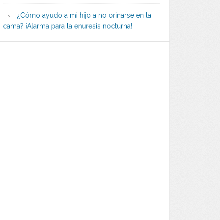
¿Cómo ayudo a mi hijo a no orinarse en la
cama? ¡Alarma para la enuresis nocturna!