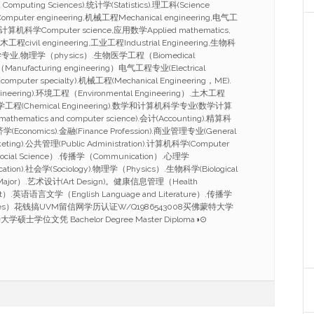
Computing Sciences).统计学(Statistics).理工科(Science
mputer engineering,机械工程Mechanical engineering,电气工
ing,计算机科学Computer science,应用数学Applied mathematics,
工程civil engineering,工业工程Industrial Engineering,生物科
ce,化学专业,物理学（physics）.生物医学工程（Biomedical
anufacturing engineering）电气工程专业(Electrical
omputer specialty).机械工程(Mechanical Engineering，ME).
ineering).环境工程（Environmental Engineering）.土木工程
g）.化学工程(Chemical Engineering).数学和计算机科学专业(数学计算
athematics and computer science).会计(Accounting).精算科
.经济学(Economics).金融(Finance Profession).商业管理专业(General
eting).公共管理(Public Administration).计算机科学(Computer
ocial Science）.传播学（Communication）.心理学
cation).社会学(Sociology).物理学（Physics）.生物科学(Biological
 Major）.艺术设计(Art Design)。健康信息管理（Health
ent）.英语语言文学（English Language and Literature）.传播学
studies）花钱搞UVM留信网学历认证W/Q1986543008买佛蒙特大学
学位文凭 Bachelor Degree Master Diploma◑⊙