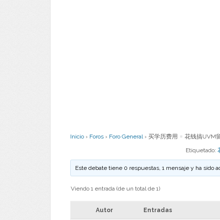
Inicio
›
Foros
›
Foro General
›
买学历费用
花钱搞UVM留
Etiquetado:
Este debate tiene 0 respuestas, 1 mensaje y ha sido a
Viendo 1 entrada (de un total de 1)
Autor
Entradas