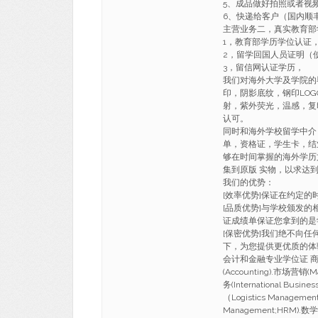
5、成品做好拍照或者视
6、快递给客户（国内顺丰
主营业务二，真实教育部
1，教育部学历学位认证
2，留学回国人员证明（
3，留信网认证学历，
我们对海外大学及学院的
印，阴影底纹，钢印LO
射，紫外荧光，温感，复
认可。
同时和海外学校留学中介
单，资格证，学生卡，结
够在时间掌握的海外学历
集到原版 实物，以求达
我们的优势：
[效率优势]保证在约定
[品质优势]与学校颁发的
证成绩单保证您拿到的是
[保密优势]我们绝不向
下，为您提供更优质的体
会计和金融专业学位证 商科(Busi
(Accounting).市场营销(M
务(International Busi
（Logistics Manageme
Management;HRM).数学