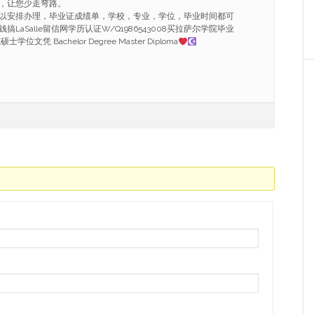
，让您少走弯路。
以安排办理，毕业证成绩单，学校，专业，学位，毕业时间都可
LaSalle留信网学历认证W/Q1986543008买拉萨尔学院毕业
文凭 Bachelor Degree Master Diploma