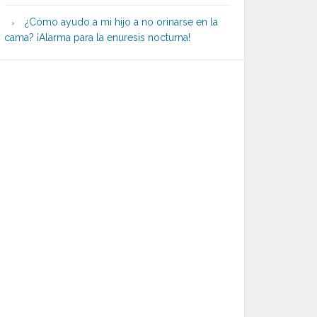
¿Cómo ayudo a mi hijo a no orinarse en la
cama? ¡Alarma para la enuresis nocturna!