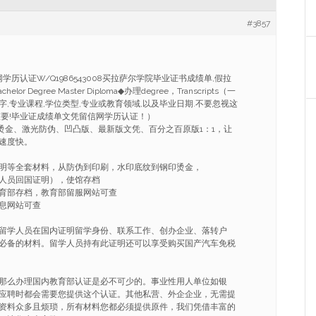
#3857
信网学历认证W/Q1986543008买拉萨尔学院毕业证书成绩单,假拉
r Degree Master Diploma◆办理degree，Transcripts（一
,专业课程,学位类型,专业或教育领域,以及毕业日期.不要忽视这
重要!毕业证成绩单文凭留信网学历认证！）
烫金、激光防伪、凹凸版、最新版文凭、百分之百原版1：1，让
速度快。
明等全套材料，从防伪到印刷，水印底纹到钢印烫金，
人员回国证明），使馆存档
育部存档，教育部留服网站可查
息网站可查
留学人员在国内证明留学身份、联系工作、创办企业、落转户
必备的材料。留学人员持有此证明还可以享受购买国产汽车免税
那么办理国内教育部认证是必不可少的。事业性用人单位如银
应聘时都会需要您提供这个认证。其他私营、外企企业，无需提
资料众多且烦琐，所有材料您都必须提供原件，我们凭借丰富的