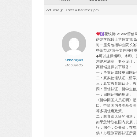
octubre 31, 2022 a las 12:07 pm
花钱搞LaSalle留
萨尔学院硕士学位文凭 Bachelo
对一服务包括毕业院长签字
些细节.这两份文件同样
◆可以提供钢印、水印、
Sidaamyas
您绝对满意、专业设计，
Bloqueado
高精端提供以下服务：
一：毕业证成绩单回国证
二：真实使馆认证（留学
三：真实教育部认证，教
四：留信认证，留学生信
一：回国证明的用途：
《留学回国人员证明》是
口、申请国内各类基金等
等多项优惠政策。
二：教育部认证的用途：
如果您计划在国内发展，
行，国企，公务员，在您
供！办理教育部认证所需