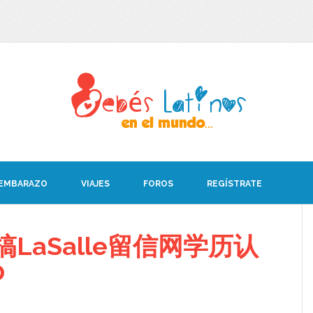
 EMBARAZO
VIAJES
FOROS
REGÍSTRATE
搞LaSalle留信网学历认
0