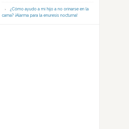
¿Cómo ayudo a mi hijo a no orinarse en la
cama? ¡Alarma para la enuresis nocturna!