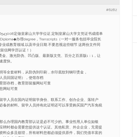
#6282
86543008定做皇家山大学学位证,定制皇家山大学文凭证书成绩单
ster Diploma◆办理degree，Transcripts（一对一服务包括毕业院长
,专业或教育领域,以及毕业日期.不要忽视这些细节.这两份文件同
凭留信网学历认证！）
烫金、激光防伪、凹凸版、最新版文凭、百分之百原版1：1，让
速度快。
明等全套材料，从防伪到印刷，水印底纹到钢印烫金，
人员回国证明），使馆存档
育部存档，教育部留服网站可查
息网站可查
留学人员在国内证明留学身份、联系工作、创办企业、落转户
必备的材料。留学人员持有此证明还可以享受购买国产汽车免税
那么办理国内教育部认证是必不可少的。事业性用人单位如银
应聘时都会需要您提供这个认证。其他私营、外企企业，无需提
资料众多且烦琐，所有材料您都必须提供原件，我们凭借丰富的