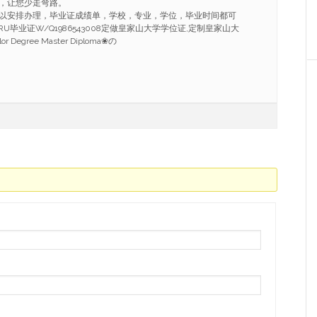
，让您少走弯路。
以安排办理，毕业证成绩单，学校，专业，学位，毕业时间都可
毕业证W/Q1986543008定做皇家山大学学位证,定制皇家山大
Degree Master Diploma❀の