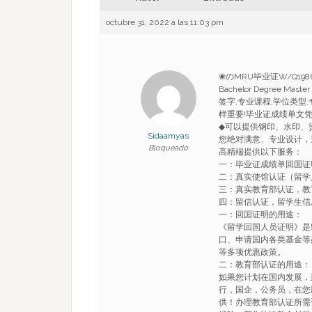
octubre 31, 2022 a las 11:03 pm
❀のMRU毕业证W/Q19
Bachelor Degree Ma
签字,专业课程,学位类型
样重要!毕业证成绩单文
◆可以提供钢印、水印、
Sidaamyas
您绝对满意、专业设计，
Bloqueado
高精端提供以下服务：
一：毕业证成绩单回国证
二：真实使馆认证（留学
三：真实教育部认证，教
四：留信认证，留学生信
一：回国证明的用途：
《留学回国人员证明》是
口、申请国内各类基金等
等多项优惠政策。
二：教育部认证的用途：
如果您计划在国内发展，
行，国企，公务员，在您
供！办理教育部认证所需