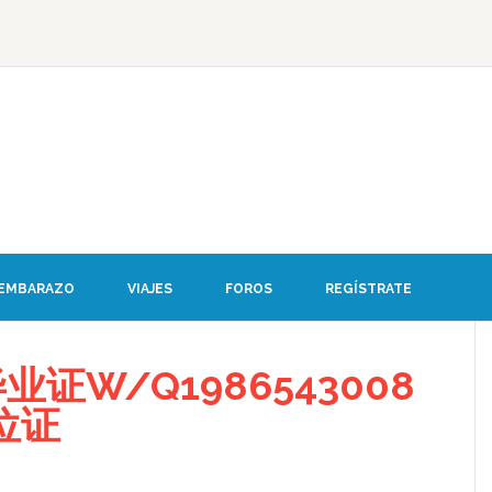
 EMBARAZO
VIAJES
FOROS
REGÍSTRATE
证W/Q1986543008
位证