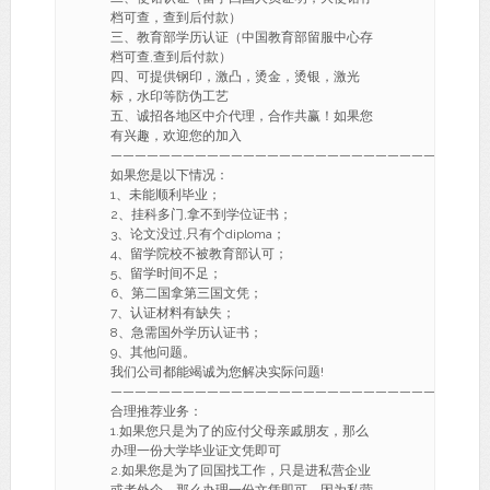
档可查，查到后付款）
三、教育部学历认证（中国教育部留服中心存
档可查,查到后付款）
四、可提供钢印，激凸，烫金，烫银，激光
标，水印等防伪工艺
五、诚招各地区中介代理，合作共赢！如果您
有兴趣，欢迎您的加入
———————————————————————————-
如果您是以下情况：
1、未能顺利毕业；
2、挂科多门,拿不到学位证书；
3、论文没过,只有个diploma；
4、留学院校不被教育部认可；
5、留学时间不足；
6、第二国拿第三国文凭；
7、认证材料有缺失；
8、急需国外学历认证书；
9、其他问题。
我们公司都能竭诚为您解决实际问题!
———————————————————————————-
合理推荐业务：
1.如果您只是为了的应付父母亲戚朋友，那么
办理一份大学毕业证文凭即可
2.如果您是为了回国找工作，只是进私营企业