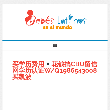
买学历费用
花钱搞CBU留信
网学历认证W/Q1986543008
买凯波