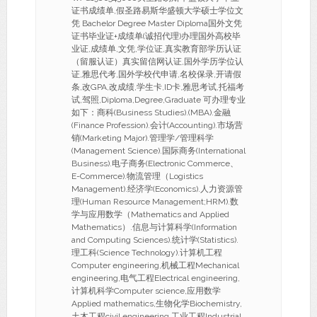
证书成绩单,假圣路易斯华盛顿大学硕士学位文
凭 Bachelor Degree Master Diploma国外文凭
证书毕业证+成绩单(诚招代理)办理国外高校毕
业证,成绩单,文凭,学位证,真实教育部学历认证
（留服认证）真实留信网认证,国外学历学位认
证,雅思代考,国外学校代申请,名校保录,开请假
条,改GPA,改成绩,学生卡,ID卡,雅思考试,托福考
试,驾照,Diploma,Degree,Graduate 可办理专业
如下：商科(Business Studies).(MBA).金融
(Finance Profession).会计(Accounting).市场营
销(Marketing Major).管理学/管理科学
(Management Science).国际商务(International
Business).电子商务(Electronic Commerce、
E-Commerce).物流管理（Logistics
Management).经济学(Economics).人力资源管
理(Human Resource Management;HRM).数
学与应用数学（Mathematics and Applied
Mathematics）.信息与计算科学(Information
and Computing Sciences).统计学(Statistics).
理工科(Science Technology).计算机工程
Computer engineering,机械工程Mechanical
engineering,电气工程Electrical engineering,
计算机科学Computer science,应用数学
Applied mathematics,生物化学Biochemistry,
土木工程civil engineering,工业工程Industrial