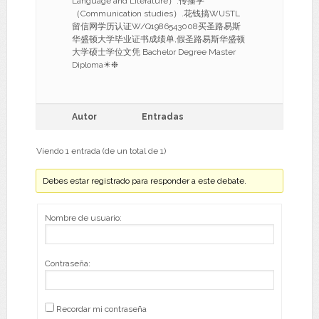
Language and Literature）.传播学
（Communication studies）.花钱搞WUSTL
留信网学历认证W/Q1986543008买圣路易斯
华盛顿大学毕业证书成绩单,假圣路易斯华盛顿
大学硕士学位文凭 Bachelor Degree Master
Diploma☀❉
Autor
Entradas
Viendo 1 entrada (de un total de 1)
Debes estar registrado para responder a este debate.
Nombre de usuario:
Contraseña:
Recordar mi contraseña