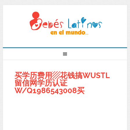
买学历费用▨花钱搞WUSTL
留信网学历认证
W/Q1986543008买