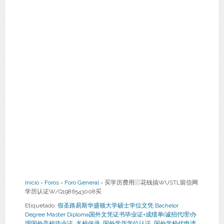
Inicio
›
Foros
›
Foro General
›
买学历费用▨花钱搞WUSTL留信网
学历认证W/Q1986543008买
Etiquetado:
假圣路易斯华盛顿大学硕士学位文凭 Bachelor
Degree Master Diploma国外文凭证书毕业证+成绩单(诚招代理)办
理国外高校毕业证
,
名校保录
,
国外学历学位认证
,
国外学校代申请
,