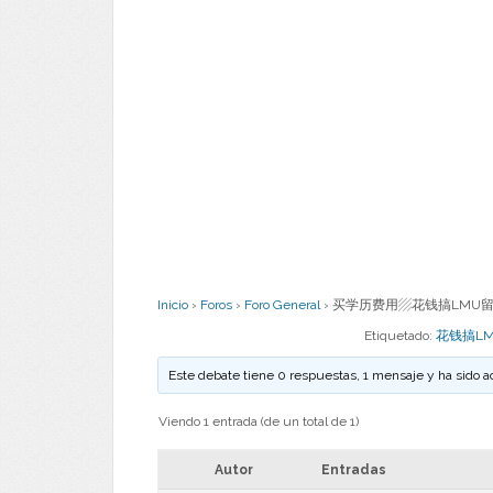
Inicio
›
Foros
›
Foro General
›
买学历费用▨花钱搞LMU留信
Etiquetado:
花钱搞LM
Este debate tiene 0 respuestas, 1 mensaje y ha sido a
Viendo 1 entrada (de un total de 1)
Autor
Entradas