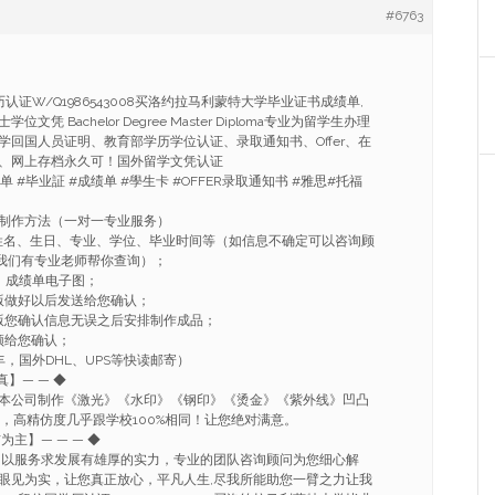
#6763
认证W/Q1986543008买洛约拉马利蒙特大学毕业证书成绩单,
凭 Bachelor Degree Master Diploma专业为留学生办理
学回国人员证明、教育部学历学位认证、录取通知书、Offer、在
、网上存档永久可！国外留学文凭认证
单 #毕业証 #成绩单 #學生卡 #OFFER录取通知书 #雅思#托福
制作方法（一对一专业服务）
姓名、生日、专业、学位、毕业时间等（如信息不确定可以咨询顾
008我们有专业老师帮你查询）；
、成绩单电子图；
版做好以后发送给您确认；
版您确认信息无误之后安排制作成品；
频给您确认；
，国外DHL、UPS等快读邮寄）
真】— — ◆
本公司制作《激光》《水印》《钢印》《烫金》《紫外线》凹凸
流，高精仿度几乎跟学校100%相同！让您绝对满意。
信为主】— — — ◆
.以服务求发展有雄厚的实力，专业的团队咨询顾问为您细心解
眼见为实，让您真正放心，平凡人生,尽我所能助您一臂之力让我