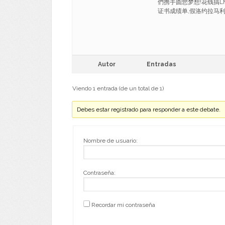
們携手圆您梦想!花钱搞LM
证书成绩单,假洛约拉马利蒙特大学
Autor
Entradas
Viendo 1 entrada (de un total de 1)
Debes estar registrado para responder a este debate.
Nombre de usuario:
Contraseña:
Recordar mi contraseña