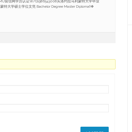
U留信网学历认证W/Q1986543008买洛约拉马利蒙特大学毕业
硕士学位文凭 Bachelor Degree Master Diploma◊❉