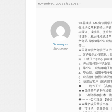
noviembre 1, 2022 a las 1:04 am
◊❉花钱搞LMU留信网学历
假洛约拉马利蒙特大学硕士学位文
毕业证、成绩单、使馆留
读证明、雅思托福成绩单
文凭 和 学位#毕业证成绩
Sidaamyas
等……
Bloqueado
★国外大学文凭学历证书
1、客户提供办理信息：
问：Q微信/1986543
2、开始安排制作毕业证
3、毕业证、成绩单电子
4、毕业证、成绩单电子
5、成品做好拍照或者视
6、快递给客户（国内顺丰
◆ — — 制作工艺 【高仿
★★凭借多年的制作经验
版，uv版等防伪技术一
◆ — — -公司理念 【诚
★★我們以質量求生存，
答，可详谈，是真是假，