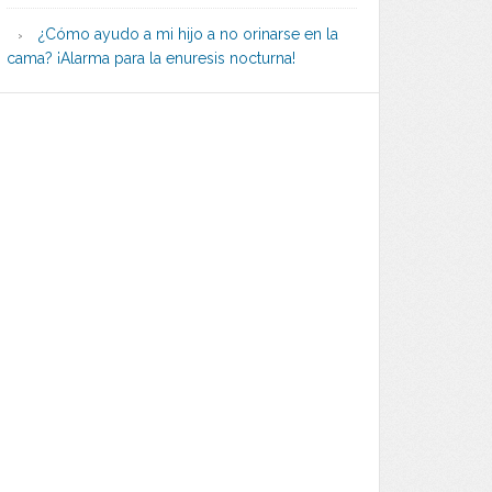
¿Cómo ayudo a mi hijo a no orinarse en la
cama? ¡Alarma para la enuresis nocturna!