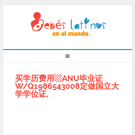
买学历费用▧ANU毕业证
W/Q1986543008定做国立大
学学位证,