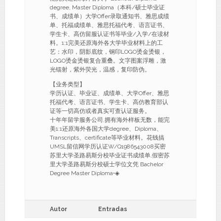
degree, Master Diploma（本科/硕士毕业证
书、成绩单）大学Offer录取通知书、雅思成绩
单、托福成绩单、雅思托福代考、语言证书、
学生卡、高仿留服认证书等毕业/入学/在读材
料。1:1完美还原海外各大学毕业材料上的工
艺：水印，阴影底纹，钢印LOGO烫金烫银，
LOGO烫金烫银复合重叠。文字图案浮雕，激
光镭射，紫外荧光，温感，复印防伪。
【业务类型】
学历认证、毕业证、成绩单、大学Offer、雅思
托福代考、语言证书、学生卡、高仿教育部认
证等一切高仿或者真实可查认证服务。
十年年留学服务公司,拥有海外样板无数，能完
美1:1还原海外各国大学degree、Diploma、
Transcripts、certificate等毕业材料。花钱搞
UMSL留信网学历认证W/Q1986543008买密
苏里大学圣路易斯分校毕业证书成绩单,假密苏
里大学圣路易斯分校硕士学位文凭 Bachelor
Degree Master Diploma•◈
Autor
Entradas