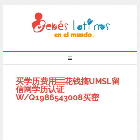
买学历费用▤花钱搞UMSL留
信网学历认证
W/Q1986543008买密