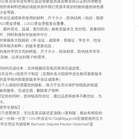
考公务员等等这些单位是必需要提供真实教育部认证的办理教育
琐所有材料您都必须提供原件我们凭借丰富的经验快捷的绿色通
少走弯路。
毕业证成绩单所使用的材料，尺寸大小，防伪结构（包括：隐形
GO烫金烫银，LOGO烫金烫银复合重叠。
，紫外荧光，温感，复印防伪）都有原版本文,凭对照。质量得到
可，同时和海外学校留学中介，
时掌握各大院校的（毕 业证，成绩单，资格证，学生卡，结业
明等相关材料）的版本更新信息，
的海外学历文凭的样版，尺寸大小，纸张材质，防伪技术等等，
 实物，以求达到客户的需求。
的时间内完成任务，支持视频语音电话查询完成进度。
相关证件1:1纸质尺寸制定（定期向各大院校毕业生购买最新版本
的是学校内部最新版本毕业证成绩单）
任何个人或组织泄露您的隐私，致力于在充分保护你隐私的前提
验和服务。完成交易，删除客户资料
合理定价的同时，坚持较高性价比，通过品质和效率不断优化，为
比。
大留学生朋友】：
要只贪图便宜，无论是真实版还是顶级1:1复制版，都会有相应的
一分钱一分货！USU毕业证W/Q1986543008定做犹他州立大
书成绩单 Bachelor Degree Master Diplomaの⋚