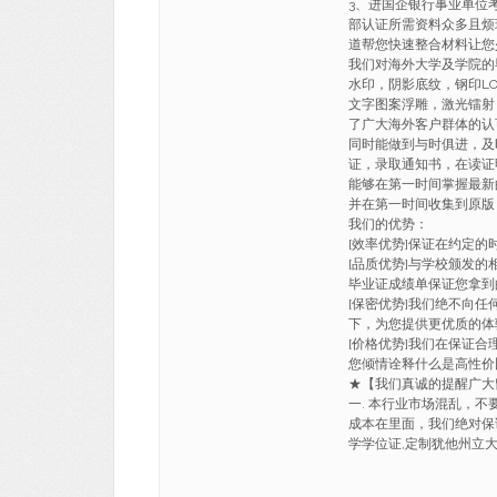
3、进国企银行事业单位
部认证所需资料众多且烦
道帮您快速整合材料让您
我们对海外大学及学院的
水印，阴影底纹，钢印LO
文字图案浮雕，激光镭射
了广大海外客户群体的认
同时能做到与时俱进，及
证，录取通知书，在读证
能够在第一时间掌握最新
并在第一时间收集到原版
我们的优势：
[效率优势]保证在约定
[品质优势]与学校颁发的
毕业证成绩单保证您拿到
[保密优势]我们绝不向
下，为您提供更优质的体
[价格优势]我们在保证
您倾情诠释什么是高性价
★【我们真诚的提醒广
一. 本行业市场混乱，不
成本在里面，我们绝对保证
学学位证,定制犹他州立大学文凭证