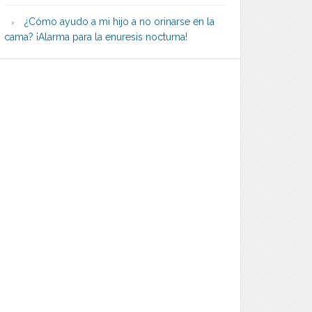
¿Cómo ayudo a mi hijo a no orinarse en la
cama? ¡Alarma para la enuresis nocturna!