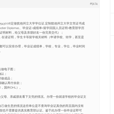
#9174
86543008定做犹他州立大学学位证,定制犹他州立大学文凭证书成
ee Master Diploma1、毕业证+成绩单+留学回国人员证明+教育部学历
证明材料，给父母及亲朋好友一份完美交代）；
ER，在读证明，学生卡等留学相关材料（申请学校、转学，甚至是
都可以安排办理，毕业证成绩单，学校，专业，学位，毕业时间
。
点做电子图；
确认；
部做成品；
频确认再付余款；
，国外DHL）。
给父母、亲戚朋友看下文凭的情况。办理一份就读学校的毕业证文
自己做生意的情况这些单位是不查询毕业证真伪的而且国内没有
假也不需要提供真实教育部认证。鉴于此办理一份毕业证即可