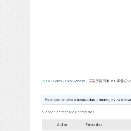
Inicio
›
Foros
›
Foro General
›
买学历费用▣USU毕业证W/
Este debate tiene 0 respuestas, 1 mensaje y ha sido a
Viendo 1 entrada (de un total de 1)
Autor
Entradas