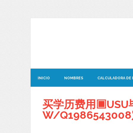
INICIO
NOMBRES
CALCULADORA DE
买学历费用▣USU
W/Q1986543