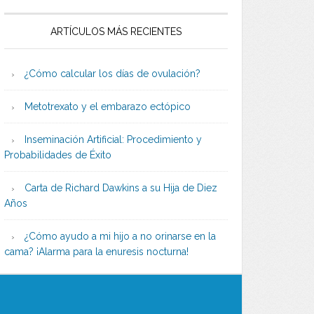
ARTÍCULOS MÁS RECIENTES
¿Cómo calcular los días de ovulación?
Metotrexato y el embarazo ectópico
Inseminación Artificial: Procedimiento y
Probabilidades de Éxito
Carta de Richard Dawkins a su Hija de Diez
Años
¿Cómo ayudo a mi hijo a no orinarse en la
cama? ¡Alarma para la enuresis nocturna!