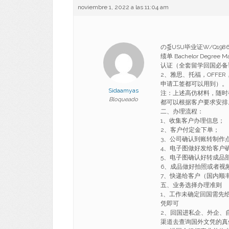
noviembre 1, 2022 a las 11:04 am
の⋚USU毕业证W/Q19
绩单 Bachelor Degr
认证（全套留学回国必备
2、雅思、托福，OFF
申请工签都可以用到）。
Sidaamyas
注：上述高仿材料，随时
Bloqueado
都可以根据客户要求安排
二、办理流程：
1、收集客户办理信息；
2、客户付定金下单；
3、公司确认到账转制作
4、电子图做好发给客户
5、电子图确认好转成品
6、成品做好拍照或者视
7、快递给客户（国内顺丰
五、业务选择办理准则
1、工作未确定回国需先
凭即可
2、回国进私企、外企、
渠道去查询国外文凭的真