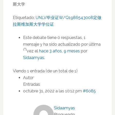
斯大学
Etiquetado:
UNLV毕业证W/Q1986543008定做
拉斯维加斯大学学位证
Este debate tiene 0 respuestas, 1
mensaje y ha sido actualizado por última
vez el
hace 3 años, 9 meses
por
Sidaamyas
.
Viendo 1 entrada (de un total de 1)
Autor
Entradas
octubre 31, 2022 a las 10:12 pm
#6085
Sidaamyas
Bloqueado