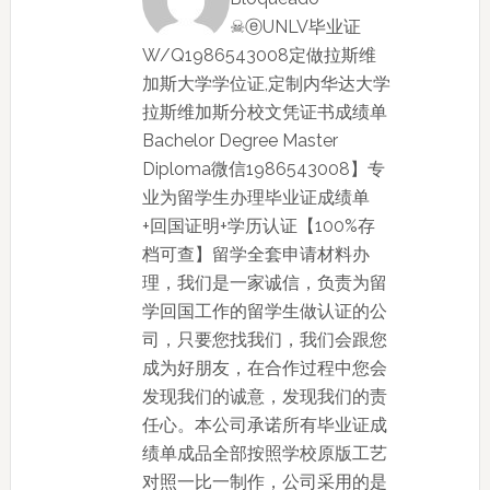
☠ⓔUNLV毕业证
W/Q1986543008定做拉斯维
加斯大学学位证,定制内华达大学
拉斯维加斯分校文凭证书成绩单
Bachelor Degree Master
Diploma微信1986543008】专
业为留学生办理毕业证成绩单
+回国证明+学历认证【100%存
档可查】留学全套申请材料办
理，我们是一家诚信，负责为留
学回国工作的留学生做认证的公
司，只要您找我们，我们会跟您
成为好朋友，在合作过程中您会
发现我们的诚意，发现我们的责
任心。本公司承诺所有毕业证成
绩单成品全部按照学校原版工艺
对照一比一制作，公司采用的是