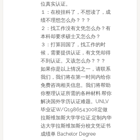
位真实认证。
１：在校挂科了，不想读了，成
绩不理想怎么办？？？
２：找工作没有文凭怎么办？有
本科却要求硕士又怎么办？
３：打算回国了，找工作的时
候，需要提供认证，有文凭却得
不到认证。又该怎么办？？？
如果你是以上情况之一，请联系
我们，我们将在第一时间内给你
免费咨询相关信息。我们将帮助
你整理认证所需的各种材料.帮你
解决国外学历认证难题。UNLV
毕业证W/Q1986543008定做
拉斯维加斯大学学位证,定制内华
达大学拉斯维加斯分校文凭证书
成绩单 Bachelor Degree