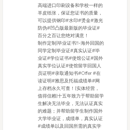
高端进口印刷设备和学校一样的
羊皮纸张，保证您证书的质量，
可以提供钢印#水印#烫金#激光
防伪#凹凸版最新版的毕业证#
百分之百让您绝对满意！
制作定制|毕业证书!!~海外回国的
同学定制毕业证#真实认证#毕
业证#学位证书#使馆公证#国外
真实学位认证#使馆留学回国人
员证明#录取通知书#Offer #在
读证明#雅思及托福成绩单#网
上存档永久可查！[实体经营，
值得信赖]十五年致力于帮助留学
生解决无法毕业，无法认证真实
的难题；并帮助留学生制作国外
大学毕业证，成绩单，真实认证
#成绩单以及回国所需的真实学