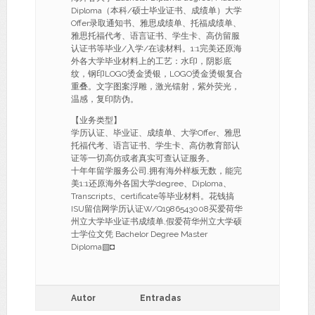
Diploma（本科/硕士毕业证书、成绩单）大学
Offer录取通知书、雅思成绩单、托福成绩单、
雅思托福代考、语言证书、学生卡、高仿留服
认证书等毕业/入学/在读材料。1:1完美还原海
外各大学毕业材料上的工艺：水印，阴影底
纹，钢印LOGO烫金烫银，LOGO烫金烫银复合
重叠。文字图案浮雕，激光镭射，紫外荧光，
温感，复印防伪。
【业务类型】
学历认证、毕业证、成绩单、大学Offer、雅思
托福代考、语言证书、学生卡、高仿教育部认
证等一切高仿或者真实可查认证服务。
十年年留学服务公司,拥有海外样板无数，能完
美1:1还原海外各国大学degree、Diploma、
Transcripts、certificate等毕业材料。花钱搞
ISU留信网学历认证W/Q1986543008买爱荷华
州立大学毕业证书成绩单,假爱荷华州立大学硕
士学位文凭 Bachelor Degree Master
Diploma▧◘
Autor
Entradas