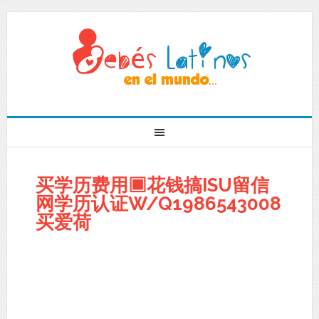
买学历费用▣花钱搞ISU留信
网学历认证W/Q1986543008
买爱荷