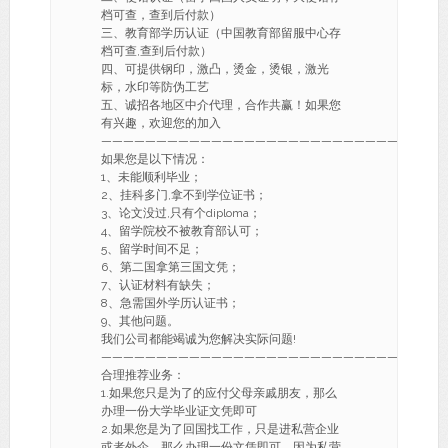
档可查，查到后付款）
三、教育部学历认证（中国教育部留服中心存
档可查,查到后付款）
四、可提供钢印，激凸，烫金，烫银，激光
标，水印等防伪工艺
五、诚招各地区中介代理，合作共赢！如果您
有兴趣，欢迎您的加入
———————————————————————————-
如果您是以下情况：
1、未能顺利毕业；
2、挂科多门,拿不到学位证书；
3、论文没过,只有个diploma；
4、留学院校不被教育部认可；
5、留学时间不足；
6、第二国拿第三国文凭；
7、认证材料有缺失；
8、急需国外学历认证书；
9、其他问题。
我们公司都能竭诚为您解决实际问题!
———————————————————————————-
合理推荐业务：
1.如果您只是为了的应付父母亲戚朋友，那么
办理一份大学毕业证文凭即可
2.如果您是为了回国找工作，只是进私营企业
或者外企，那么办理一份文凭即可，因为私营