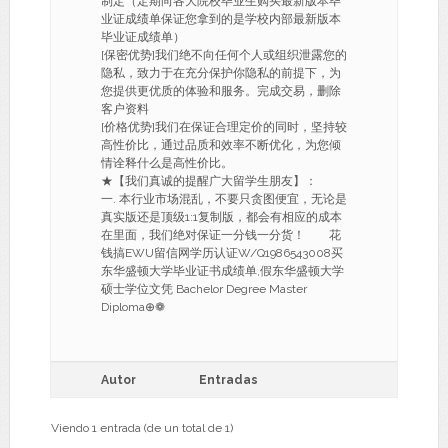
制定（定期向各大院校毕业生购买最新版本毕
业证成绩单保证您拿到的是学校内部最新版本
毕业证成绩单）
[保密优势]我们绝不向任何个人或组织泄露您的
隐私，致力于在充分保护你隐私的前提下，为
您提供更优质的体验和服务。完成交易，删除
客户资料
[价格优势]我们在保证合理定价的同时，坚持较
高性价比，通过品质和效率不断优化，为您倾
情诠释什么是高性价比。
★【我们真诚的提醒广大留学生朋友】：
一. 本行业市场混乱，不要只贪图便宜，无论是
真实版还是顶级1:1复制版，都会有相应的成本
在里面，我们绝对保证一分钱一分货！ 花
钱搞EWU留信网学历认证W/Q1986543008买
东华盛顿大学毕业证书成绩单,假东华盛顿大学
硕士学位文凭 Bachelor Degree Master
Diploma⊕❁
Autor
Entradas
Viendo 1 entrada (de un total de 1)