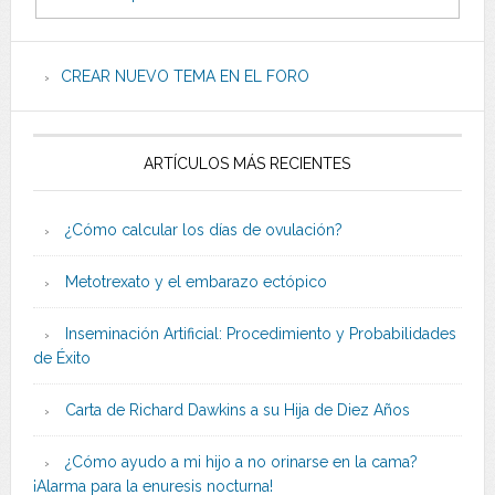
CREAR NUEVO TEMA EN EL FORO
ARTÍCULOS MÁS RECIENTES
¿Cómo calcular los días de ovulación?
Metotrexato y el embarazo ectópico
Inseminación Artificial: Procedimiento y Probabilidades
de Éxito
Carta de Richard Dawkins a su Hija de Diez Años
¿Cómo ayudo a mi hijo a no orinarse en la cama?
¡Alarma para la enuresis nocturna!