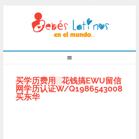
买学历费用░花钱搞EWU留信
网学历认证W/Q1986543008
买东华