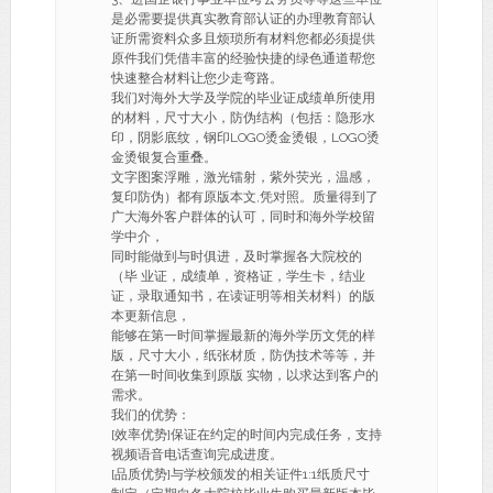
是必需要提供真实教育部认证的办理教育部认
证所需资料众多且烦琐所有材料您都必须提供
原件我们凭借丰富的经验快捷的绿色通道帮您
快速整合材料让您少走弯路。
我们对海外大学及学院的毕业证成绩单所使用
的材料，尺寸大小，防伪结构（包括：隐形水
印，阴影底纹，钢印LOGO烫金烫银，LOGO烫
金烫银复合重叠。
文字图案浮雕，激光镭射，紫外荧光，温感，
复印防伪）都有原版本文,凭对照。质量得到了
广大海外客户群体的认可，同时和海外学校留
学中介，
同时能做到与时俱进，及时掌握各大院校的
（毕 业证，成绩单，资格证，学生卡，结业
证，录取通知书，在读证明等相关材料）的版
本更新信息，
能够在第一时间掌握最新的海外学历文凭的样
版，尺寸大小，纸张材质，防伪技术等等，并
在第一时间收集到原版 实物，以求达到客户的
需求。
我们的优势：
[效率优势]保证在约定的时间内完成任务，支持
视频语音电话查询完成进度。
[品质优势]与学校颁发的相关证件1:1纸质尺寸