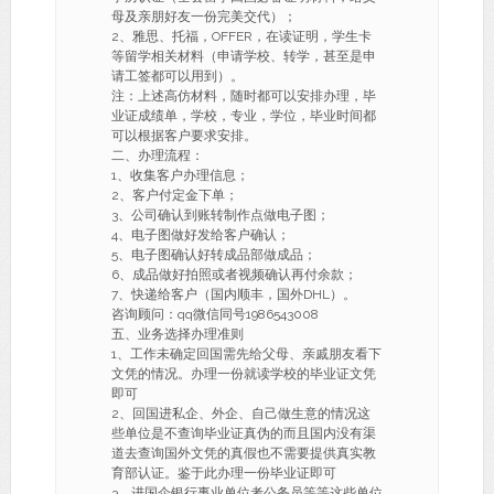
母及亲朋好友一份完美交代）；
2、雅思、托福，OFFER，在读证明，学生卡
等留学相关材料（申请学校、转学，甚至是申
请工签都可以用到）。
注：上述高仿材料，随时都可以安排办理，毕
业证成绩单，学校，专业，学位，毕业时间都
可以根据客户要求安排。
二、办理流程：
1、收集客户办理信息；
2、客户付定金下单；
3、公司确认到账转制作点做电子图；
4、电子图做好发给客户确认；
5、电子图确认好转成品部做成品；
6、成品做好拍照或者视频确认再付余款；
7、快递给客户（国内顺丰，国外DHL）。
咨询顾问：qq微信同号1986543008
五、业务选择办理准则
1、工作未确定回国需先给父母、亲戚朋友看下
文凭的情况。办理一份就读学校的毕业证文凭
即可
2、回国进私企、外企、自己做生意的情况这
些单位是不查询毕业证真伪的而且国内没有渠
道去查询国外文凭的真假也不需要提供真实教
育部认证。鉴于此办理一份毕业证即可
3、进国企银行事业单位考公务员等等这些单位