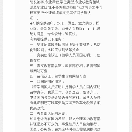
院长签字,专业课程,学位类型,专业或教育领域,
以及毕业日期.不要忽视这些细节.这两份文件同
样重要!毕业证成绩单文凭留信网学历认
证！）
◆可以提供钢印、水印、烫金、激光防伪、凹
凸版、最新版文凭、百分之百原版1：1，让您
绝对满意、专业设计，速度快。
高精端提供以下服务：
一：毕业证成绩单回国证明等全套材料，从防
伪到印刷，水印底纹到钢印烫金，
二：真实使馆认证（留学人员回国证明），使
馆存档
三：真实教育部认证，教育部存档，教育部留
服网站可查
四：留信认证，留学生信息网站可查
一：回国证明的用途：
《留学回国人员证明》是留学人员在国内证明
留学身份、联系工作、创办企业、落转户口、
申请国内各类基金等必备的材料。留学人员持
有此证明还可以享受购买国产汽车免税等多项
优惠政策。
二：教育部认证的用途：
如果您计划在国内发展，那么办理国内教育部
认证是必不可少的。事业性用人单位如银行，
国企，公务员，在您应聘时都会需要您提供这