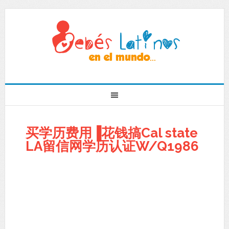
买学历费用▐花钱搞Cal state
LA留信网学历认证W/Q1986