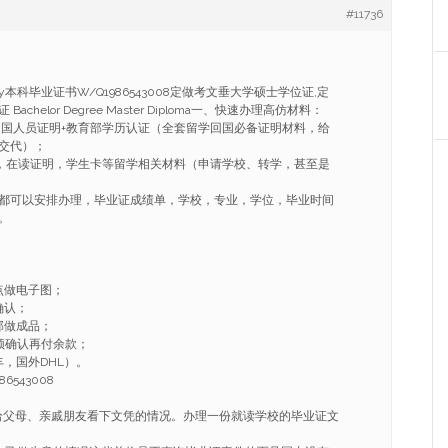
#11736
ry本科毕业证书W/Q1986543008定做考文垂大学硕士学位证,定
chelor Degree Master Diploma一、快速办理高仿材料：
学回国人员证明+教育部学历认证（全套留学回国必备证明材料，给
交代）；
ER，在读证明，学生卡等留学相关材料（申请学校、转学，甚至是
都可以安排办理，毕业证成绩单，学校，专业，学位，毕业时间
。
点做电子图；
确认；
部做成品；
频确认再付余款；
，国外DHL）。
6543008
给父母、亲戚朋友看下文凭的情况。办理一份就读学校的毕业证文