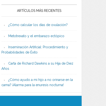
ARTÍCULOS MÁS RECIENTES
¿Cómo calcular los días de ovulación?
Metotrexato y el embarazo ectópico
Inseminación Artificial: Procedimiento y
Probabilidades de Éxito
Carta de Richard Dawkins a su Hija de Diez
Años
¿Cómo ayudo a mi hijo a no orinarse en la
cama? ¡Alarma para la enuresis nocturna!