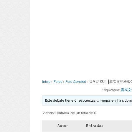
Inicio
›
Foros
›
Foro General
›
买学历费用▐真实文凭样板Cov
Etiquetado:
真实文
Este debate tiene 0 respuestas, 1 mensaje y ha sido a
Viendo 1 entrada (de un total de 1)
Autor
Entradas