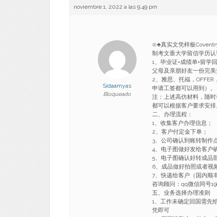
noviembre 1, 2022 a las 9:49 pm
⊙♣真实文凭样板Covent
制考文垂大学留信学历认证 Ba
1、毕业证+成绩单+留
父母及亲朋好友一份完美
2、雅思、托福，OFF
Sidaamyas
申请工签都可以用到）。
Bloqueado
注：上述高仿材料，随时
都可以根据客户要求安排
二、办理流程：
1、收集客户办理信息；
2、客户付定金下单；
3、公司确认到账转制作
4、电子图做好发给客户
5、电子图确认好转成品
6、成品做好拍照或者视
7、快递给客户（国内顺丰
咨询顾问：qq微信同号198
五、业务选择办理准则
1、工作未确定回国需先
凭即可