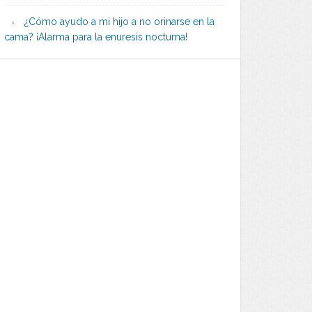
¿Cómo ayudo a mi hijo a no orinarse en la
cama? ¡Alarma para la enuresis nocturna!