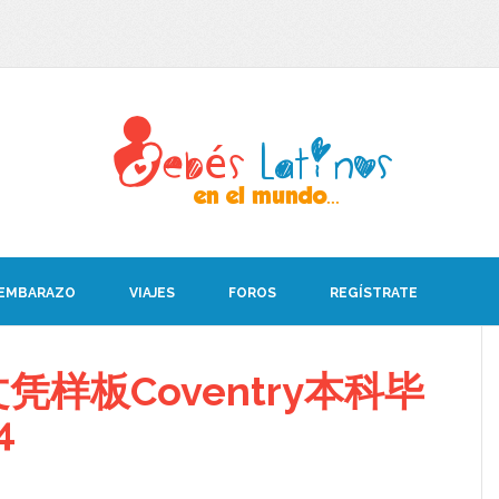
 EMBARAZO
VIAJES
FOROS
REGÍSTRATE
样板Coventry本科毕
4