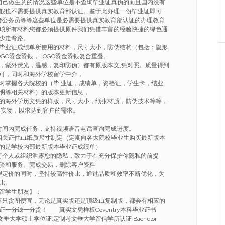
自己做生意的情况这些单位是不查询毕业证真伪的而且国内没有
假也不需要提供真实教育部认证。鉴于此办理一份毕业证即可
考公务员等等这些单位是必需要提供真实教育部认证的办理教育
琐所有材料您都必须提供原件我们凭借丰富的经验快捷的绿色通
少走弯路。
毕业证成绩单所使用的材料，尺寸大小，防伪结构（包括：隐形
GO烫金烫银，LOGO烫金烫银复合重叠。
，紫外荧光，温感，复印防伪）都有原版本文,凭对照。质量得到
可，同时和海外学校留学中介，
时掌握各大院校的（毕 业证，成绩单，资格证，学生卡，结业
明等相关材料）的版本更新信息，
的海外学历文凭的样版，尺寸大小，纸张材质，防伪技术等等，
 实物，以求达到客户的需求。
的时间内完成任务，支持视频语音电话查询完成进度。
相关证件1:1纸质尺寸制定（定期向各大院校毕业生购买最新版本
的是学校内部最新版本毕业证成绩单）
任何个人或组织泄露您的隐私，致力于在充分保护你隐私的前提
验和服务。完成交易，删除客户资料
合理定价的同时，坚持较高性价比，通过品质和效率不断优化，为
比。
大留学生朋友】：
要只贪图便宜，无论是真实版还是顶级1:1复制版，都会有相应的
一分钱一分货！ 真实文凭样板Coventry本科毕业证书
做考文垂大学硕士学位证,定制考文垂大学留信学历认证 Bachelor