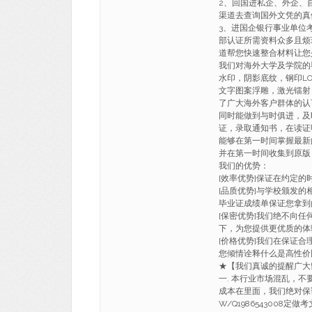
2、回国进私企、外企、
渠道去查询国外文凭的真
3、进国企银行事业单位
部认证所需资料众多且烦
道帮您快速整合材料让您
我们对海外大学及学院的
水印，阴影底纹，钢印LO
文字图案浮雕，激光镭射
了广大海外客户群体的认
同时能做到与时俱进，及
证，录取通知书，在读证
能够在第一时间掌握最新
并在第一时间收集到原版
我们的优势：
[效率优势]保证在约定
[品质优势]与学校颁发的
毕业证成绩单保证您拿到
[保密优势]我们绝不向
下，为您提供更优质的体
[价格优势]我们在保证
您倾情诠释什么是高性价
★【我们真诚的提醒广
一. 本行业市场混乱，不
成本在里面，我们绝对保证
W/Q1986543008定