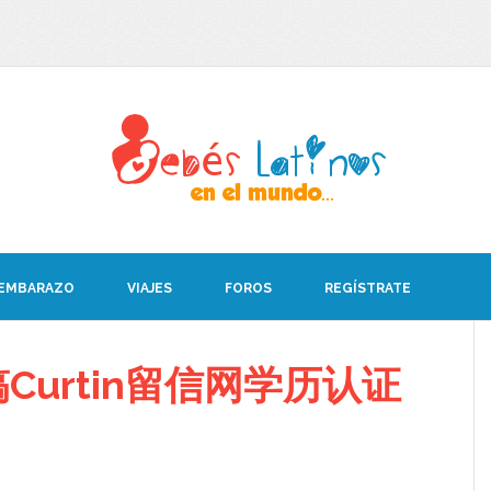
 EMBARAZO
VIAJES
FOROS
REGÍSTRATE
urtin留信网学历认证