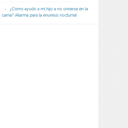
¿Cómo ayudo a mi hijo a no orinarse en la
cama? ¡Alarma para la enuresis nocturna!