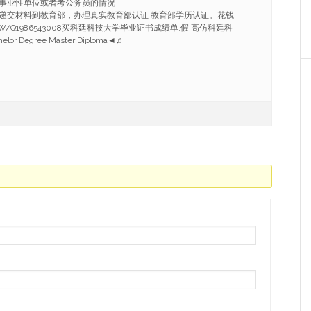
事业性单位或者考公务员的情况
递交材料到教育部，办理真实教育部认证 教育部学历认证。花钱
W/Q1986543008买科廷科技大学毕业证书成绩单,假 高仿科廷科
r Degree Master Diploma◄♬