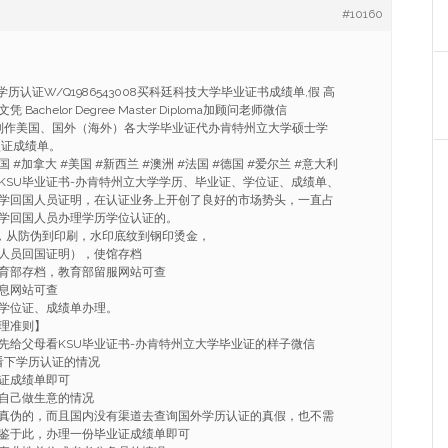
#10160
学历认证W/Q1986543008买科廷科技大学毕业证书成绩单,假 高
chelor Degree Master Diploma加顾问老师微信
；专业制作美国、国外（海外）各大学毕业证代办肯特州立大学硕士学
认证成绩单。
#加拿大 #美国 #新西兰 #澳洲 #法国 #德国 #爱尔兰 #意大利
KSU毕业证书-办肯特州立大学学历、毕业证、学位证、成绩单、
学回国人员证明，在认证业务上开创了良好的市场势头，一直占
学回国人员办理学历学位认证的。
，从防伪到印刷，水印底纹到钢印烫金，
人员回国证明），使馆存档
育部存档，教育部留服网站可查
息网站可查
学位证、成绩单办理。
理准则】
先给父母看KSU毕业证书-办肯特州立大学毕业证的样子微信
朋友看下学历认证的情况
证成绩单即可
自己做生意的情况
真伪的，而且国内没有渠道去查询国外学历认证的真假，也不需
鉴于此，办理一份毕业证成绩单即可