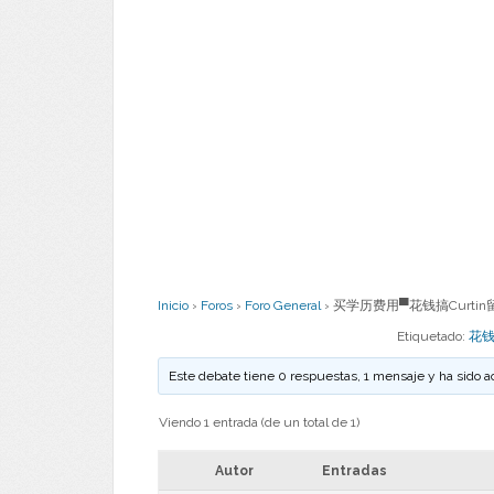
Inicio
›
Foros
›
Foro General
›
买学历费用▀花钱搞Curtin留
Etiquetado:
花钱
Este debate tiene 0 respuestas, 1 mensaje y ha sido a
Viendo 1 entrada (de un total de 1)
Autor
Entradas