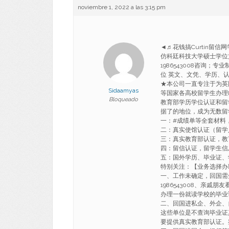
noviembre 1, 2022 a las 3:15 pm
◄♬花钱搞Curtin留信网
仿科廷科技大学硕士学位文凭 Ba
1986543008咨询
位 英文、文凭、学历、
★本公司一直专注于为英国 
Sidaamyas
等国家各高校留学生办理
Bloqueado
教育部学历学位认证和留
据了的地位，成为无数留
一：#成绩单等全套材料
二：真实使馆认证（留学
三：真实教育部认证，教
四：留信认证，留学生信
五：国外学历、毕业证、
特别关注：【业务选择办
一、工作未确定，回国需
1986543008、亲戚
办理一份就读学校的毕业
二、回国进私企、外企、
这些单位是不查询毕业证
要提供真实教育部认证。