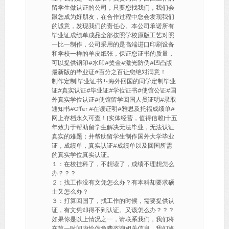
留学生做认证的公司，只要您找我们，我们会
跟您成为好朋友，在合作过程中您会发现我们
的诚意，发现我们的责任心。本公司承诺所有
毕业证成绩单成品全部按照学校原版工艺对照
一比一制作，公司采用的是高端进口印刷设备
和学校一样的羊皮纸张，保证您证书的质量，
可以提供钢印#水印#烫金#激光防伪#凹凸版
最新版的毕业证#百分之百让您绝对满意！
制作定制|毕业证书!!~海外回国的同学定制毕业
证#真实认证#毕业证#学位证书#使馆公证#国
外真实学位认证#使馆留学回国人员证明#录取
通知书#Offer #在读证明#雅思及托福成绩单#
网上存档永久可查！[实体经营，值得信赖]十五
年致力于帮助留学生解决无法毕业，无法认证
真实的难题；并帮助留学生制作国外大学毕业
证，成绩单，真实认证#成绩单以及回国所需
的真实学位真实认证。
１：在校挂科了，不想读了，成绩不理想怎么
办？？？
２：找工作没有文凭怎么办？有本科却要求硕
士又怎么办？
３：打算回国了，找工作的时候，需要提供认
证，有文凭却得不到认证。又该怎么办？？？
如果你是以上情况之一，请联系我们，我们将
在第一时间内给你免费咨询相关信息。我们将