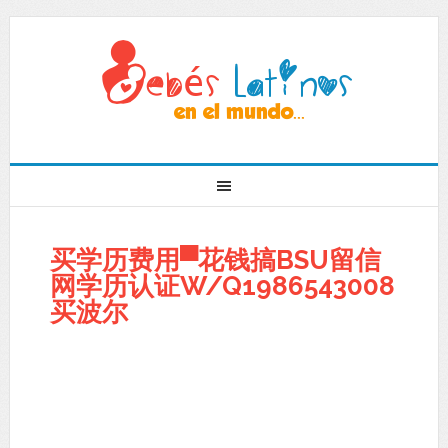
买学历费用▀花钱搞BSU留信
网学历认证W/Q1986543008
买波尔