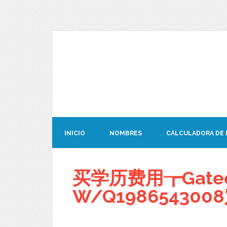
INICIO
NOMBRES
CALCULADORA DE
买学历费用┲Gate
W/Q19865430