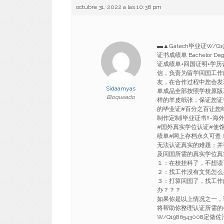
octubre 31, 2022 a las 10:36 pm
▬▲Gatech毕业证W/
证书成绩单 Bachelor De
证成绩单+回国证明+学
信，负责为留学回国工作
友，在合作过程中您会发
Sidaamyas
单成品全部按照学校原版
Bloqueado
样的羊皮纸张，保证您证
的毕业证#百分之百让您
制作定制|毕业证书!!~
#国外真实学位认证#使馆
绩单#网上存档永久可查
无法认证真实的难题；并
及回国所需的真实学位真
１：在校挂科了，不想读
２：找工作没有文凭怎么
３：打算回国了，找工作
办？？？
如果你是以上情况之一，
将帮助你整理认证所需的各
W/Q1986543008