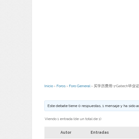
Inicio
›
Foros
›
Foro General
›
买学历费用┲Gatech毕业证
Este debate tiene 0 respuestas, 1 mensaje y ha sido a
Viendo 1 entrada (de un total de 1)
Autor
Entradas