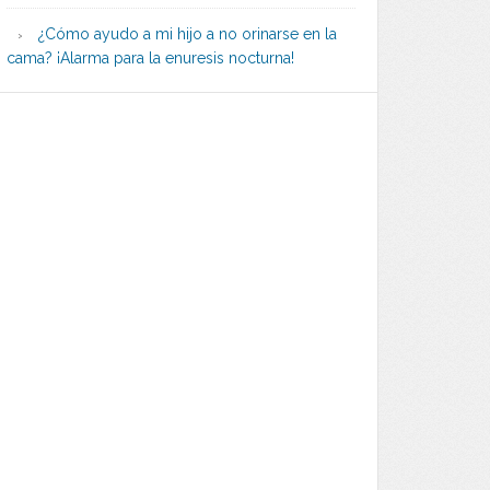
¿Cómo ayudo a mi hijo a no orinarse en la
cama? ¡Alarma para la enuresis nocturna!