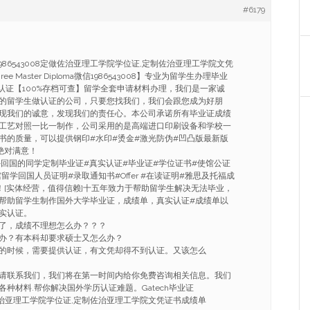
#6179
Q1986543008定做佐治亚理工学院学位证,定制佐治亚理工学院文凭
gree Master Diploma微信1986543008】专业为留学生办理毕业
历认证【100%存档可查】留学全套申请材料办理，我们是一家诚
的留学生做认证的公司，只要您找我们，我们会跟您成为好朋
现我们的诚意，发现我们的责任心。本公司承诺所有毕业证成绩
工艺对照一比一制作，公司采用的是高端进口印刷设备和学校一
书的质量，可以提供钢印#水印#烫金#激光防伪#凹凸版最新版
绝对满意！
海外回国的同学定制毕业证#真实认证#毕业证#学位证书#使馆公证
留学回国人员证明#录取通知书#Offer #在读证明#雅思及托福成
！[实体经营，值得信赖]十五年致力于帮助留学生解决无法毕业，
帮助留学生制作国外大学毕业证，成绩单，真实认证#成绩单以
实认证。
了，成绩不理想怎么办？？？
办？有本科却要求硕士又怎么办？
的时候，需要提供认证，有文凭却得不到认证。又该怎么
请联系我们，我们将在第一时间内给你免费咨询相关信息。我们
种材料.帮你解决国外学历认证难题。Gatech毕业证
定做佐治亚理工学院学位证,定制佐治亚理工学院文凭证书成绩单