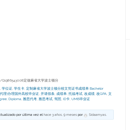
Q1986543008定做麻省大学波士顿分
,
学位证
,
学生卡
,
定制麻省大学波士顿分校文凭证书成绩单 Bachelor
(诚招代理)办理国外高校毕业证
,
开请假条
,
成绩单
,
托福考试
,
改成绩
,
改GPA
,
文
gree
,
Diploma
,
雅思代考
,
雅思考试
,
驾照
,
ID卡
,
UMB毕业证
ctualizado por última vez el
hace 3 años, 9 meses
por
Sidaamyas
.