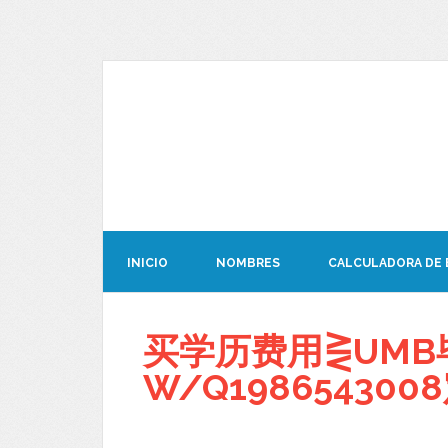
INICIO
NOMBRES
CALCULADORA DE
买学历费用⋛UMB
W/Q1986543