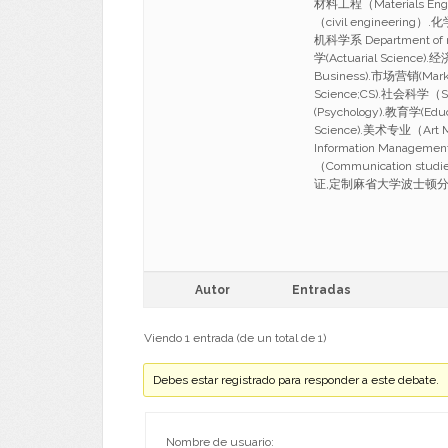
材料工程（Materials Eng
（civil engineerin
机科学系 Department of m
学(Actuarial Science)
Business).市场营销(Mark
Science;CS).社会科学（S
(Psychology).教育学(Edu
Science).美术专业（Art
Information Managem
（Communication 
证,定制麻省大学波士顿分校文凭证
Autor
Entradas
Viendo 1 entrada (de un total de 1)
Debes estar registrado para responder a este debate.
Nombre de usuario: