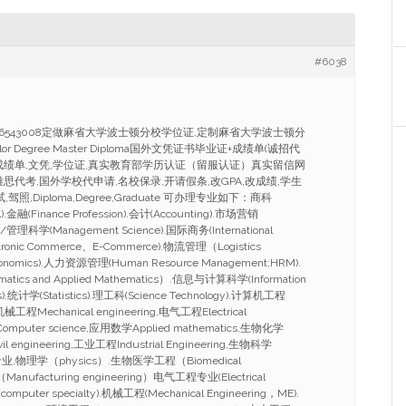
#6038
986543008定做麻省大学波士顿分校学位证,定制麻省大学波士顿分
r Degree Master Diploma国外文凭证书毕业证+成绩单(诚招代
成绩单,文凭,学位证,真实教育部学历认证（留服认证）真实留信网
思代考,国外学校代申请,名校保录,开请假条,改GPA,改成绩,学生
驾照,Diploma,Degree,Graduate 可办理专业如下：商科
BA).金融(Finance Profession).会计(Accounting).市场营销
学/管理科学(Management Science).国际商务(International
tronic Commerce、E-Commerce).物流管理（Logistics
onomics).人力资源管理(Human Resource Management;HRM).
s and Applied Mathematics）.信息与计算科学(Information
es).统计学(Statistics).理工科(Science Technology).计算机工程
,机械工程Mechanical engineering,电气工程Electrical
omputer science,应用数学Applied mathematics,生物化学
il engineering,工业工程Industrial Engineering,生物科学
,化学专业,物理学（physics）.生物医学工程（Biomedical
anufacturing engineering）电气工程专业(Electrical
omputer specialty).机械工程(Mechanical Engineering，ME).