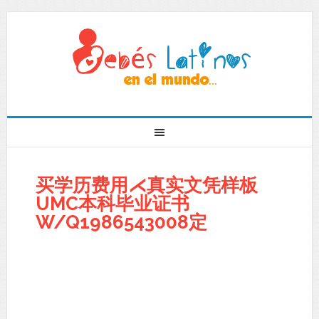
买学历费用⋌真实文凭样板
UMC本科毕业证书
W/Q1986543008定