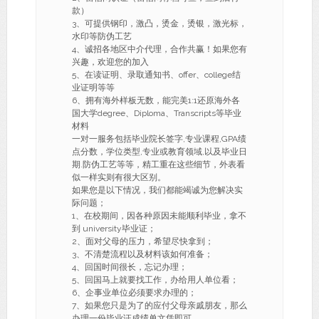
款）
3、可提供钢印，激凸，烫金，烫银，激光标，
水印等防伪工艺
4、诚招各地区中介代理，合作共赢！如果您有
兴趣，欢迎您的加入
5、在读证明、录取通知书、offer、college结
业证明等等
6、拥有海外样板无数，能完美1:1还原海外各
国大学degree、Diploma、Transcripts等毕业
材料
一对一服务包括毕业院长签字,专业课程,GPA绩
点分数，学位类型,专业或教育领域,以及毕业日
期.防伪工艺等等，精工重在这些细节，外表看
似一样实则有很大区别。
如果您是以下情况，我们都能竭诚为您解决实
际问题；
1、在校期间，因各种原因未能顺利毕业，拿不
到 university毕业证；
2、面对父母的压力，希望尽快拿到；
3、不清楚流程以及材料该如何准备；
4、回国时间很长，忘记办理；
5、回国马上就要找工作，办给用人单位看；
6、企事业单位必须要求办理的；
7、如果您只是为了的应付父母亲戚朋友，那么
办理一份毕业证成绩单文凭即可