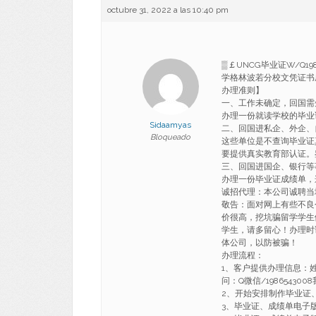
octubre 31, 2022 a las 10:40 pm
▒￡UNCG毕业证W/Q1
学格林波若分校文凭证书成绩单 
办理准则】
一、工作未确定，回国需
办理一份就读学校的毕业
Sidaamyas
二、回国进私企、外企、
Bloqueado
这些单位是不查询毕业证
要提供真实教育部认证。
三、回国进国企、银行等
办理一份毕业证成绩单，
诚招代理：本公司诚聘当
敬告：面对网上有些不良
价很高，挖坑骗留学学生
学生，请多留心！办理时
体公司，以防被骗！
办理流程：
1、客户提供办理信息：
问：Q微信/1986543
2、开始安排制作毕业证
3、毕业证、成绩单电子