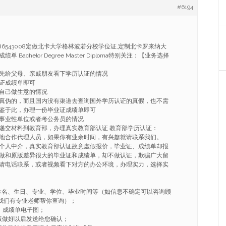
#6194
986543008定做北卡大学格林波若分校学位证,定制北卡罗来纳大
Bachelor Degree Master Diploma特别关注：【业务选择
先给父母、亲戚朋友看下学历认证的情况
证成绩单即可
自己做生意的情况
真伪的，而且国内没有渠道去查询国外学历认证的真假，也不需
鉴于此，办理一份毕业证成绩单即可
事业性单位或者考公务员的情况
递交材料到教育部，办理真实教育部认证 教育部学历认证：
地合作代理人员，如果你有业余时间，有兴趣就请联系我们。
个人中介，真实教育部认证故意虚假报价，毕业证、成绩单却报
做和原版差异很大的毕业证和成绩单，却不做认证，欺骗广大留
请电话联系，或者视频看下对方的办公环境，办理实力，选择实
姓名、生日、专业、学位、毕业时间等（如信息不确定可以咨询顾
008我们有专业老师帮你查询）；
、成绩单电子图；
版做好以后发送给您确认；