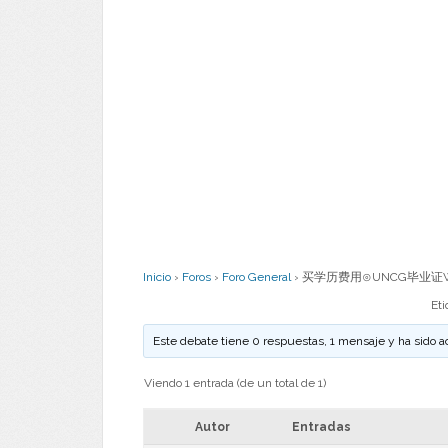
Inicio
›
Foros
›
Foro General
›
买学历费用⊙UNCG毕业证W
Et
Este debate tiene 0 respuestas, 1 mensaje y ha sido a
Viendo 1 entrada (de un total de 1)
Autor
Entradas