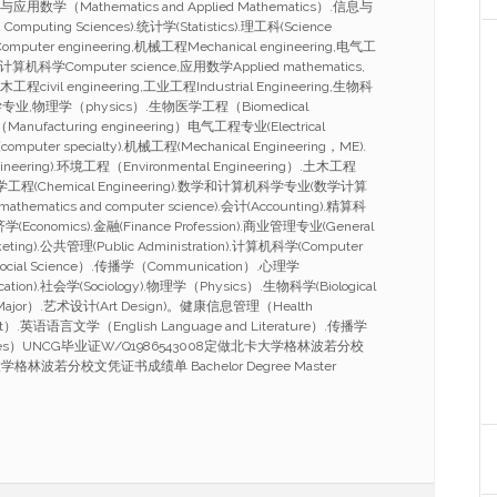
与应用数学（Mathematics and Applied Mathematics）.信息与
Computing Sciences).统计学(Statistics).理工科(Science
mputer engineering,机械工程Mechanical engineering,电气工
ing,计算机科学Computer science,应用数学Applied mathematics,
工程civil engineering,工业工程Industrial Engineering,生物科
ce,化学专业,物理学（physics）.生物医学工程（Biomedical
anufacturing engineering）电气工程专业(Electrical
omputer specialty).机械工程(Mechanical Engineering，ME).
ineering).环境工程（Environmental Engineering）.土木工程
g）.化学工程(Chemical Engineering).数学和计算机科学专业(数学计算
athematics and computer science).会计(Accounting).精算科
.经济学(Economics).金融(Finance Profession).商业管理专业(General
eting).公共管理(Public Administration).计算机科学(Computer
ocial Science）.传播学（Communication）.心理学
cation).社会学(Sociology).物理学（Physics）.生物科学(Biological
 Major）.艺术设计(Art Design)。健康信息管理（Health
ent）.英语语言文学（English Language and Literature）.传播学
studies）UNCG毕业证W/Q1986543008定做北卡大学格林波若分校
波若分校文凭证书成绩单 Bachelor Degree Master