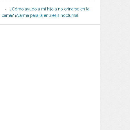
¿Cómo ayudo a mi hijo a no orinarse en la
cama? ¡Alarma para la enuresis nocturna!