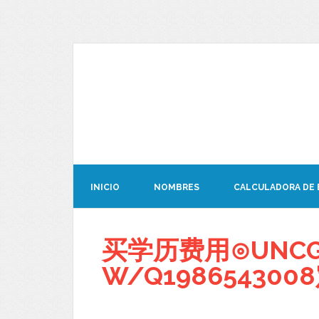
INICIO
NOMBRES
CALCULADORA DE
买学历费用⊙UNC
W/Q1986543