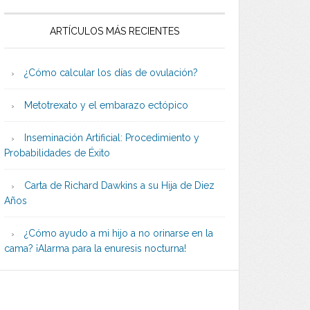
ARTÍCULOS MÁS RECIENTES
¿Cómo calcular los días de ovulación?
Metotrexato y el embarazo ectópico
Inseminación Artificial: Procedimiento y
Probabilidades de Éxito
Carta de Richard Dawkins a su Hija de Diez
Años
¿Cómo ayudo a mi hijo a no orinarse en la
cama? ¡Alarma para la enuresis nocturna!