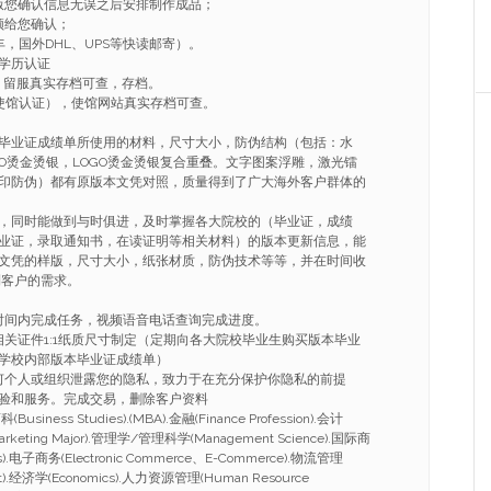
版您确认信息无误之后安排制作成品；
频给您确认；
，国外DHL、UPS等快读邮寄）。
学历认证
，留服真实存档可查，存档。
使馆认证），使馆网站真实存档可查。
毕业证成绩单所使用的材料，尺寸大小，防伪结构（包括：水
GO烫金烫银，LOGO烫金烫银复合重叠。文字图案浮雕，激光镭
印防伪）都有原版本文凭对照，质量得到了广大海外客户群体的
，同时能做到与时俱进，及时掌握各大院校的（毕业证，成绩
业证，录取通知书，在读证明等相关材料）的版本更新信息，能
文凭的样版，尺寸大小，纸张材质，防伪技术等等，并在时间收
到客户的需求。
的时间内完成任务，视频语音电话查询完成进度。
相关证件1:1纸质尺寸制定（定期向各大院校毕业生购买版本毕业
学校内部版本毕业证成绩单）
任何个人或组织泄露您的隐私，致力于在充分保护你隐私的前提
验和服务。完成交易，删除客户资料
ness Studies).(MBA).金融(Finance Profession).会计
arketing Major).管理学/管理科学(Management Science).国际商
ness).电子商务(Electronic Commerce、E-Commerce).物流管理
nt).经济学(Economics).人力资源管理(Human Resource