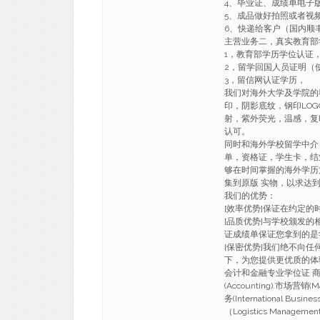
4、毕业证、成绩单电子
5、成品做好拍照或者视
6、快递给客户（国内顺丰
主营业务二，真实教育部
1，教育部学历学位认证
2，留学回国人员证明（
3，留信网认证学历，
我们对海外大学及学院的
印，阴影底纹，钢印LO
射，紫外荧光，温感，复
认可。
同时和海外学校留学中介
单，资格证，学生卡，结
够在时间掌握的海外学历
集到原版 实物，以求达
我们的优势：
[效率优势]保证在约定
[品质优势]与学校颁发的
证成绩单保证您拿到的是
[保密优势]我们绝不向
下，为您提供更优质的体
会计和金融专业学位证 商科(Busi
(Accounting).市场营销(M
务(International Busi
（Logistics Manageme