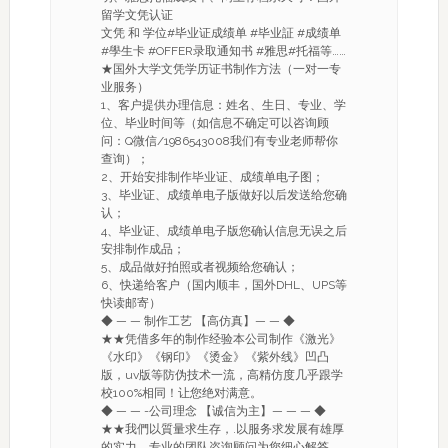
留学文凭认证
文凭 和 学位#毕业证成绩单 #毕业証 #成绩单
#學生卡 #OFFER录取通知书 #雅思#托福等……
★国外大学文凭学历证书制作方法（一对一专
业服务）
1、客户提供办理信息：姓名、生日、专业、学
位、毕业时间等（如信息不确定可以咨询顾
问：Q微信/1986543008我们有专业老师帮你
查询）；
2、开始安排制作毕业证、成绩单电子图；
3、毕业证、成绩单电子版做好以后发送给您确
认；
4、毕业证、成绩单电子版您确认信息无误之后
安排制作成品；
5、成品做好拍照或者视频给您确认；
6、快递给客户（国内顺丰，国外DHL、UPS等
快读邮寄）
◆ — — 制作工艺 【高仿真】— — ◆
★★凭借多年的制作经验本公司制作《激光》
《水印》《钢印》《烫金》《紫外线》凹凸
版，uv版等防伪技术一流，高精仿度几乎跟学
校100%相同！让您绝对满意。
◆ — — -公司理念 【诚信为主】— — — ◆
★★我們以質量求生存，.以服务求发展有雄厚
的实力，专业的团队咨询顾问为您细心解答，