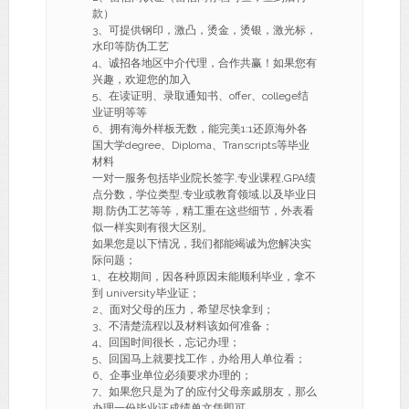
款）
3、可提供钢印，激凸，烫金，烫银，激光标，
水印等防伪工艺
4、诚招各地区中介代理，合作共赢！如果您有
兴趣，欢迎您的加入
5、在读证明、录取通知书、offer、college结
业证明等等
6、拥有海外样板无数，能完美1:1还原海外各
国大学degree、Diploma、Transcripts等毕业
材料
一对一服务包括毕业院长签字,专业课程,GPA绩
点分数，学位类型,专业或教育领域,以及毕业日
期.防伪工艺等等，精工重在这些细节，外表看
似一样实则有很大区别。
如果您是以下情况，我们都能竭诚为您解决实
际问题；
1、在校期间，因各种原因未能顺利毕业，拿不
到 university毕业证；
2、面对父母的压力，希望尽快拿到；
3、不清楚流程以及材料该如何准备；
4、回国时间很长，忘记办理；
5、回国马上就要找工作，办给用人单位看；
6、企事业单位必须要求办理的；
7、如果您只是为了的应付父母亲戚朋友，那么
办理一份毕业证成绩单文凭即可