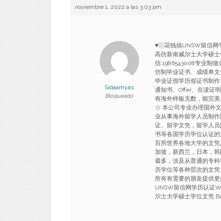
noviembre 1, 2022 a las 3:03 pm
♥▨花钱搞UNSW留信网学
高仿新南威尔士大学硕士学位文凭
信:1986543008
仿制毕业证书、成绩单文
毕业证假学历假证书制作
Sidaamyas
通知书、Offer、在读
Bloqueado
有海外样板无数，能完美1:1还
☆ 本公司专业办理国外
业从事海外留学人员制作
证、留学文凭，留学人员
书等各国学历学位认证的
百所世界各地大学的文凭
加坡，新西兰，日本，韩
最多，涉及从普通的专科
历学位等各种层次的文凭
所有有需要的朋友提供更好更
UNSW留信网学历认证W/
尔士大学硕士学位文凭 Bachelo