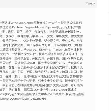
#10117
历认证W/Q1986543008买新南威尔士大学毕业证书成绩单,假
 Bachelor Degree Master Diploma学历认证顾问QQ微
专业制做办理，购买、高仿，精仿，代办代购，毕业证成绩单申请学校，
凭、改成绩、教育部学历学位认证、文凭、学历文凭、假文凭假
、假学历制作、、仿制学位证书、毕业证文凭、毕业文凭、录取
证明、雅思托福成绩单、网上存档永久可查！ 十年留学服务公司,拥
原海外各国大学degree、Diploma、Transcripts等毕业材料
文凭制作、代办国外文凭证件，快速办理海外学历认证等证件，专
国外证件：国外毕业证，外国文凭、外国学历、国外学历学位认
回国证明、国外大学成绩单、国外大学学历公证书、大使馆公证
业务，在各大留学服务机构及国外同行的鼎力支持下，搜集了几
及范本，其中美国、英国，澳大利亚，加拿大，德国，法国，新
国，香港，澳门，台湾等国家和地区的大学毕业文凭我们制作得
毕业证至本科学士学位证书、硕士学士学位证书、博士研究生学
，我们目前仍在继续努力获得更多的国外文凭及范本，尽可能为
广泛的服务。 请联系:QQ/微信号：1986543008花钱搞
Q1986543008买新南威尔士大学毕业证书成绩单,假 高仿新南威
r Degree Master Diploma♥▨