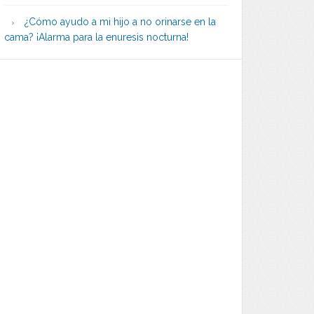
¿Cómo ayudo a mi hijo a no orinarse en la
cama? ¡Alarma para la enuresis nocturna!