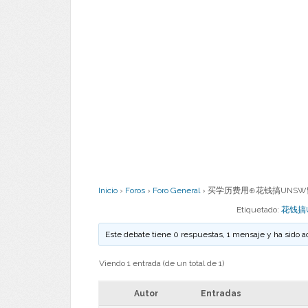
Inicio
›
Foros
›
Foro General
›
买学历费用⊕花钱搞UNSW留
Etiquetado:
花钱搞
Este debate tiene 0 respuestas, 1 mensaje y ha sido a
Viendo 1 entrada (de un total de 1)
Autor
Entradas