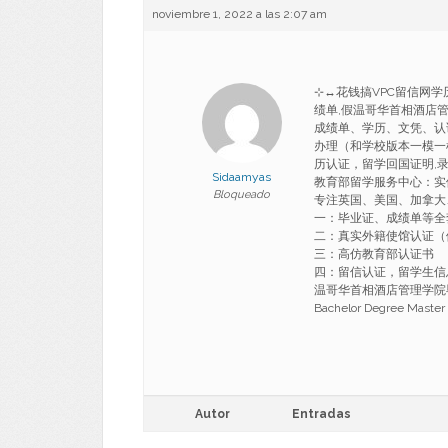
noviembre 1, 2022 a las 2:07 am
⊹↔花钱搞VPC留信网学历
绩单,假温哥华首相酒店管理学院
成绩单、学历、文凭、认证】
办理（和学校版本一模一
历认证，留学回国证明,录
Sidaamyas
教育部留学服务中心：实
Bloqueado
专注英国、美国、加拿大
一：毕业证、成绩单等全
二：真实外籍使馆认证（
三：高仿教育部认证书
四：留信认证，留学生信息
温哥华首相酒店管理学院
Bachelor Degree Maste
Autor
Entradas