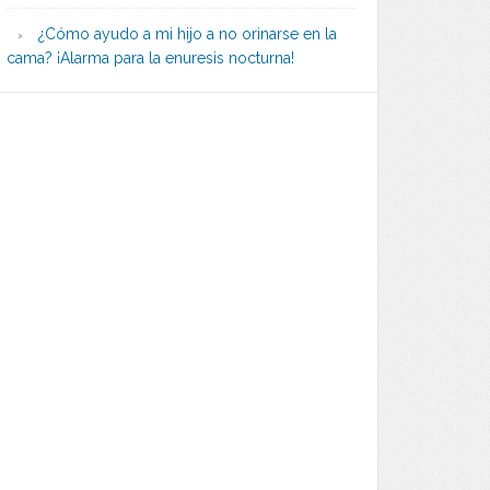
¿Cómo ayudo a mi hijo a no orinarse en la
cama? ¡Alarma para la enuresis nocturna!