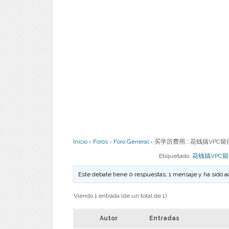
Inicio
›
Foros
›
Foro General
›
买学历费用∴花钱搞VPC留信
Etiquetado:
花钱搞VPC
Este debate tiene 0 respuestas, 1 mensaje y ha sido a
Viendo 1 entrada (de un total de 1)
Autor
Entradas