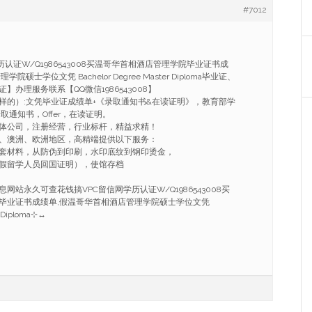
#7012
认证W/Q1986543008买温哥华首相酒店管理学院毕业证书成
硕士学位文凭 Bachelor Degree Master Diploma毕业证、
办理服务联系【QQ微信1986543008】
样的）:文凭毕业证成绩单+《录取通知书&在读证明》，教育部学
取通知书，Offer，在读证明。
体公司，注册经营，行业标杆，精益求精！
、澳洲、欧洲地区，高精端提供以下服务：
套材料，从防伪到印刷，水印底纹到钢印烫金，
假留学人员回国证明），使馆存档
网站永久可查花钱搞VPC留信网学历认证W/Q1986543008买
毕业证书成绩单,假温哥华首相酒店管理学院硕士学位文凭
r Diploma⊹↔