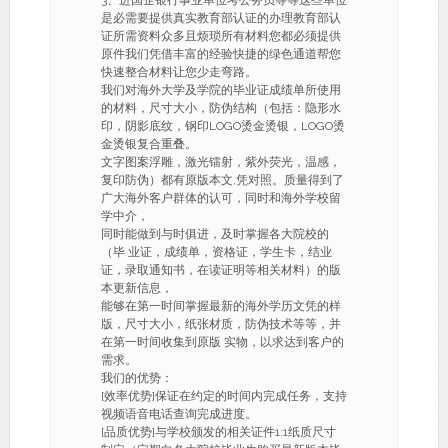
3、进国企银行事业单位考公务员等等这些单位
是必需要提供真实教育部认证的办理教育部认
证所需资料众多且烦琐所有材料您都必须提供
原件我们凭借丰富的经验快捷的绿色通道帮您
快速整合材料让您少走弯路。
我们对海外大学及学院的毕业证成绩单所使用
的材料，尺寸大小，防伪结构（包括：隐形水
印，阴影底纹，钢印LOGO烫金烫银，LOGO烫
金烫银复合重叠。
文字图案浮雕，激光镭射，紫外荧光，温感，
复印防伪）都有原版本文,凭对照。质量得到了
广大海外客户群体的认可，同时和海外学校留
学中介，
同时能做到与时俱进，及时掌握各大院校的
（毕 业证，成绩单，资格证，学生卡，结业
证，录取通知书，在读证明等相关材料）的版
本更新信息，
能够在第一时间掌握最新的海外学历文凭的样
版，尺寸大小，纸张材质，防伪技术等等，并
在第一时间收集到原版 实物，以求达到客户的
需求。
我们的优势：
[效率优势]保证在约定的时间内完成任务，支持
视频语音电话查询完成进度。
[品质优势]与学校颁发的相关证件1:1纸质尺寸