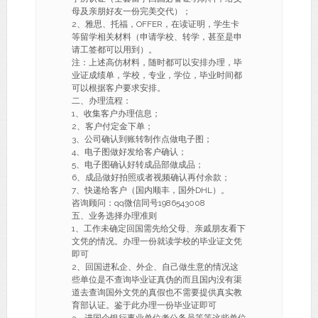
母及亲朋好友一份完美交代）；
2、雅思、托福，OFFER，在读证明，学生卡
等留学相关材料（申请学校、转学，甚至是申
请工签都可以用到）。
注：上述高仿材料，随时都可以安排办理，毕
业证成绩单，学校，专业，学位，毕业时间都
可以根据客户要求安排。
二、办理流程：
1、收集客户办理信息；
2、客户付定金下单；
3、公司确认到账转制作点做电子图；
4、电子图做好发给客户确认；
5、电子图确认好转成品部做成品；
6、成品做好拍照或者视频确认再付余款；
7、快递给客户（国内顺丰，国外DHL）。
咨询顾问：qq微信同号1986543008
五、业务选择办理准则
1、工作未确定回国需先给父母、亲戚朋友看下
文凭的情况。办理一份就读学校的毕业证文凭
即可
2、回国进私企、外企、自己做生意的情况这
些单位是不查询毕业证真伪的而且国内没有渠
道去查询国外文凭的真假也不需要提供真实教
育部认证。鉴于此办理一份毕业证即可