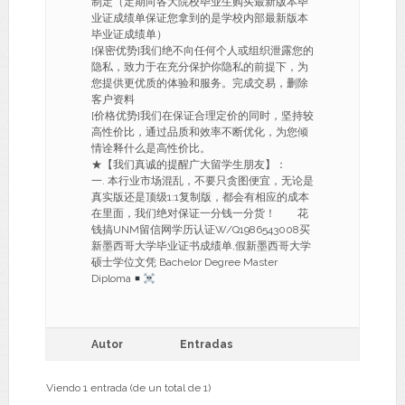
制定（定期向各大院校毕业生购买最新版本毕
业证成绩单保证您拿到的是学校内部最新版本
毕业证成绩单）
[保密优势]我们绝不向任何个人或组织泄露您的
隐私，致力于在充分保护你隐私的前提下，为
您提供更优质的体验和服务。完成交易，删除
客户资料
[价格优势]我们在保证合理定价的同时，坚持较
高性价比，通过品质和效率不断优化，为您倾
情诠释什么是高性价比。
★【我们真诚的提醒广大留学生朋友】：
一. 本行业市场混乱，不要只贪图便宜，无论是
真实版还是顶级1:1复制版，都会有相应的成本
在里面，我们绝对保证一分钱一分货！ 花
钱搞UNM留信网学历认证W/Q1986543008买
新墨西哥大学毕业证书成绩单,假新墨西哥大学
硕士学位文凭 Bachelor Degree Master
Diploma
Autor
Entradas
Viendo 1 entrada (de un total de 1)