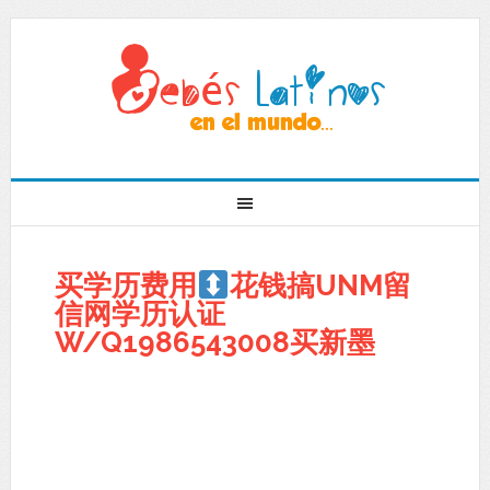
买学历费用
花钱搞UNM留
信网学历认证
W/Q1986543008买新墨