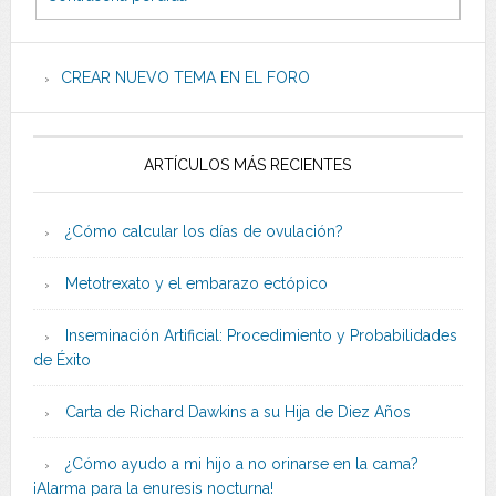
CREAR NUEVO TEMA EN EL FORO
ARTÍCULOS MÁS RECIENTES
¿Cómo calcular los días de ovulación?
Metotrexato y el embarazo ectópico
Inseminación Artificial: Procedimiento y Probabilidades
de Éxito
Carta de Richard Dawkins a su Hija de Diez Años
¿Cómo ayudo a mi hijo a no orinarse en la cama?
¡Alarma para la enuresis nocturna!