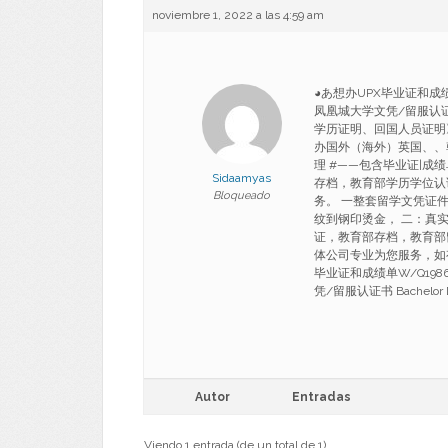
noviembre 1, 2022 a las 4:59 am
◕あ想办UPX毕业证和成绩
凤凰城大学文凭/留服认证书 B
学历证明、回国人员证明
办国外（海外）英国、、
理 #——包含毕业证|成
Sidaamyas
存档，教育部学历学位认
Bloqueado
务。 一整套留学文凭证
纹到钢印烫金， 二：真
证，教育部存档，教育部
体公司专业为您服务，如有需要，
毕业证和成绩单W/Q19
凭/留服认证书 Bachelor De
Autor
Entradas
Viendo 1 entrada (de un total de 1)