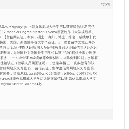
#7698
单W/Q1986543008能办凤凰城大学学历认证跟留信认证,高仿
achelor Degree Master Diploma原版制作《大学成绩单、
》【留信网认证，本科，硕士，海归，博士，排名，成绩单】代
韩国、美国、新西兰等各大学毕业证。#一整套留学文凭证件办
绩单|学历认证|使馆认证|归国人员证明|教育部认证|留信网认证永远
证查询，办理国外文凭国外学历学位认证 #我们提供全套办理服
件服务： 一：毕业证 #成绩单等全套材料，从防伪到印刷，水印底
实使馆认证（留学人员回国证明），使馆存档 三：真实教育部认
留服网站永久可查 四：留信认证，留学生信息网站永久可查 实
请联系我: qq:1986543008 微信：1986543008想办UPX
86543008能办凤凰城大学学历认证跟留信认证,高仿凤凰城大学文
gree Master Diploma◕あ