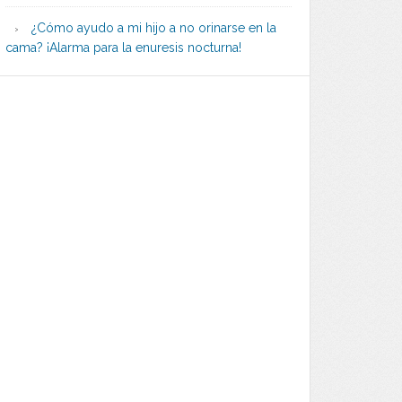
¿Cómo ayudo a mi hijo a no orinarse en la
cama? ¡Alarma para la enuresis nocturna!