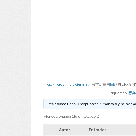
Inicio
›
Foros
›
Foro General
›
买学历费用
想办UPX毕业
Etiquetado:
想办
Este debate tiene 0 respuestas, 1 mensaje y ha sido a
Viendo 1 entrada (de un total de 1)
Autor
Entradas