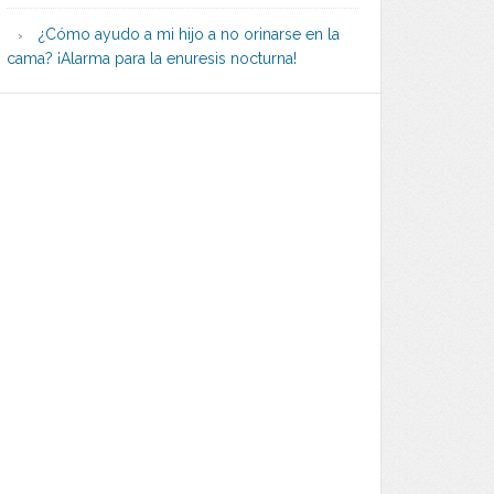
¿Cómo ayudo a mi hijo a no orinarse en la
cama? ¡Alarma para la enuresis nocturna!