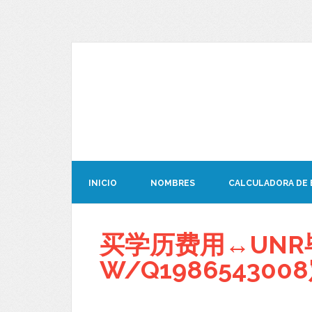
INICIO
NOMBRES
CALCULADORA DE
买学历费用↔UNR
W/Q1986543