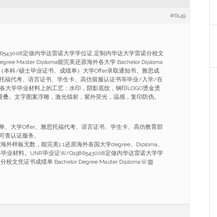
#6149
86543008定做内华达雷诺大学学位证,定制内华达大学雷诺分校文
gree Master Diploma能完美还原海外各大学 Bachelor Diploma
Diploma（本科/硕士毕业证书、成绩单）大学Offer录取通知书、雅思成
托福代考、语言证书、学生卡、高仿留服认证书等毕业/入学/在
外各大学毕业材料上的工艺：水印，阴影底纹，钢印LOGO烫金烫
合重叠。文字图案浮雕，激光镭射，紫外荧光，温感，复印防伪。
单、大学Offer、雅思托福代考、语言证书、学生卡、高仿教育部
可查认证服务。
外样板无数，能完美1:1还原海外各国大学degree、Diploma、
ificate等毕业材料。UNR毕业证W/Q1986543008定做内华达雷诺大学学
证书成绩单 Bachelor Degree Master Diploma☏▥