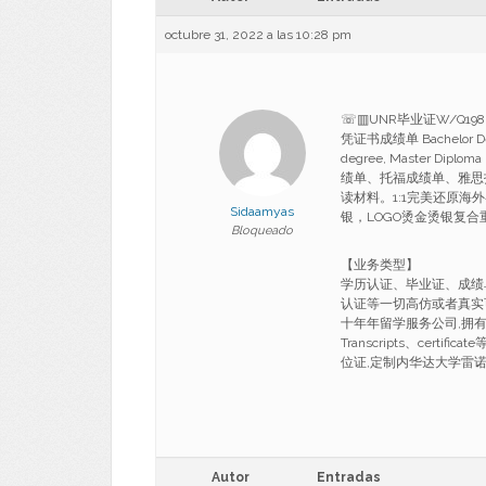
octubre 31, 2022 a las 10:28 pm
☏▥UNR毕业证W/Q19
凭证书成绩单 Bachelor De
degree, Master 
绩单、托福成绩单、雅思
读材料。1:1完美还原海
Sidaamyas
银，LOGO烫金烫银复
Bloqueado
【业务类型】
学历认证、毕业证、成绩
认证等一切高仿或者真实
十年年留学服务公司,拥有海
Transcripts、cert
位证,定制内华达大学雷诺分校文凭
Autor
Entradas