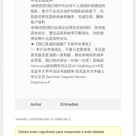
毕业证成绩单）
[保密优势]我们绝不向任何个人或组织泄露您的
隐私，致力于在充分保护你隐私的前提下，为
您提供更优质的体验和服务。完成交易，删除
客户资料
[价格优势]我们在保证合理定价的同时，坚持较
高性价比，通过品质和效率不断优化，为您倾
情诠释什么是高性价比。
★【我们真诚的提醒广大留学生朋友】：
一. 本行业市场混乱，不要只贪图便宜，无论是
真实版还是顶级1:1复制版，都会有相应的成本
在里面，我们绝对保证一分钱一分货！花钱搞
Nipissing留信网学历认证W/Q1986543008买
尼皮辛大学毕业证书成绩单,假尼皮辛大学硕士
学位文凭 Bachelor Degree Master
Diploma☼✐
Autor
Entradas
Viendo 1 entrada (de un total de 1)
Debes estar registrado para responder a este debate.