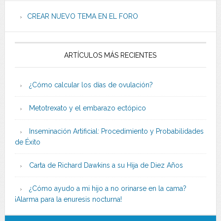
CREAR NUEVO TEMA EN EL FORO
ARTÍCULOS MÁS RECIENTES
¿Cómo calcular los días de ovulación?
Metotrexato y el embarazo ectópico
Inseminación Artificial: Procedimiento y Probabilidades
de Éxito
Carta de Richard Dawkins a su Hija de Diez Años
¿Cómo ayudo a mi hijo a no orinarse en la cama?
¡Alarma para la enuresis nocturna!