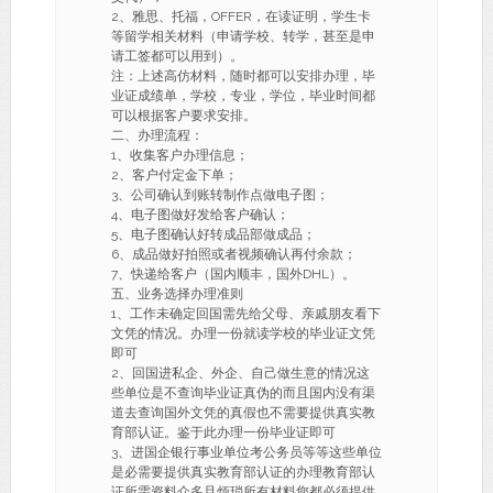
2、雅思、托福，OFFER，在读证明，学生卡
等留学相关材料（申请学校、转学，甚至是申
请工签都可以用到）。
注：上述高仿材料，随时都可以安排办理，毕
业证成绩单，学校，专业，学位，毕业时间都
可以根据客户要求安排。
二、办理流程：
1、收集客户办理信息；
2、客户付定金下单；
3、公司确认到账转制作点做电子图；
4、电子图做好发给客户确认；
5、电子图确认好转成品部做成品；
6、成品做好拍照或者视频确认再付余款；
7、快递给客户（国内顺丰，国外DHL）。
五、业务选择办理准则
1、工作未确定回国需先给父母、亲戚朋友看下
文凭的情况。办理一份就读学校的毕业证文凭
即可
2、回国进私企、外企、自己做生意的情况这
些单位是不查询毕业证真伪的而且国内没有渠
道去查询国外文凭的真假也不需要提供真实教
育部认证。鉴于此办理一份毕业证即可
3、进国企银行事业单位考公务员等等这些单位
是必需要提供真实教育部认证的办理教育部认
证所需资料众多且烦琐所有材料您都必须提供