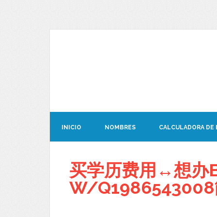
INICIO
NOMBRES
CALCULADORA DE
买学历费用↔想办B
W/Q19865430