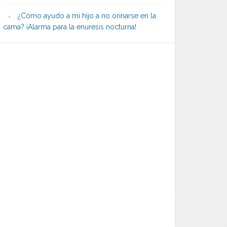
¿Cómo ayudo a mi hijo a no orinarse en la
cama? ¡Alarma para la enuresis nocturna!