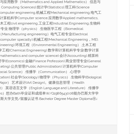
与应用数学（Mathematics and Applied Mathematics）.信息与
Computing Sciences).统计学(Statistics).理工科(Science
mputer engineering,机械工程Mechanical engineering,电气工
ing,计算机科学Computer science,应用数学Applied mathematics,
工程civil engineering,工业工程Industrial Engineering,生物科
ce,化学专业,物理学（physics）.生物医学工程（Biomedical
anufacturing engineering）电气工程专业(Electrical
omputer specialty).机械工程(Mechanical Engineering，ME).
ineering).环境工程（Environmental Engineering）.土木工程
g）.化学工程(Chemical Engineering).数学和计算机科学专业(数学计算
athematics and computer science).会计(Accounting).精算科
.经济学(Economics).金融(Finance Profession).商业管理专业(General
eting).公共管理(Public Administration).计算机科学(Computer
ocial Science）.传播学（Communication）.心理学
cation).社会学(Sociology).物理学（Physics）.生物科学(Biological
 Major）.艺术设计(Art Design)。健康信息管理（Health
ent）.英语语言文学（English Language and Literature）.传播学
tudies）想办Bath毕业证和成绩单W/Q1986543008能办巴斯大学学
凭/留服认证书 Bachelor Degree Master Diplomaⓔ♩