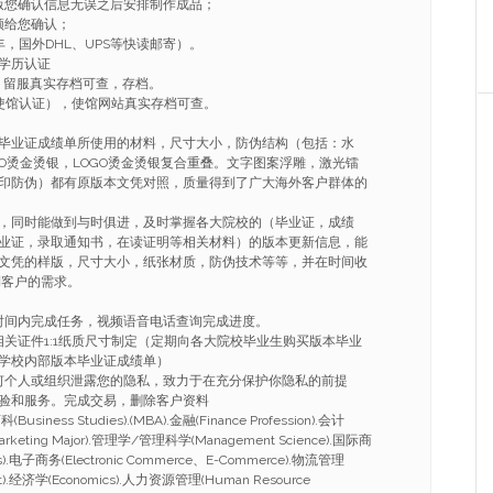
版您确认信息无误之后安排制作成品；
频给您确认；
，国外DHL、UPS等快读邮寄）。
学历认证
，留服真实存档可查，存档。
使馆认证），使馆网站真实存档可查。
毕业证成绩单所使用的材料，尺寸大小，防伪结构（包括：水
GO烫金烫银，LOGO烫金烫银复合重叠。文字图案浮雕，激光镭
印防伪）都有原版本文凭对照，质量得到了广大海外客户群体的
，同时能做到与时俱进，及时掌握各大院校的（毕业证，成绩
业证，录取通知书，在读证明等相关材料）的版本更新信息，能
文凭的样版，尺寸大小，纸张材质，防伪技术等等，并在时间收
到客户的需求。
的时间内完成任务，视频语音电话查询完成进度。
相关证件1:1纸质尺寸制定（定期向各大院校毕业生购买版本毕业
学校内部版本毕业证成绩单）
任何个人或组织泄露您的隐私，致力于在充分保护你隐私的前提
验和服务。完成交易，删除客户资料
ness Studies).(MBA).金融(Finance Profession).会计
arketing Major).管理学/管理科学(Management Science).国际商
ness).电子商务(Electronic Commerce、E-Commerce).物流管理
nt).经济学(Economics).人力资源管理(Human Resource