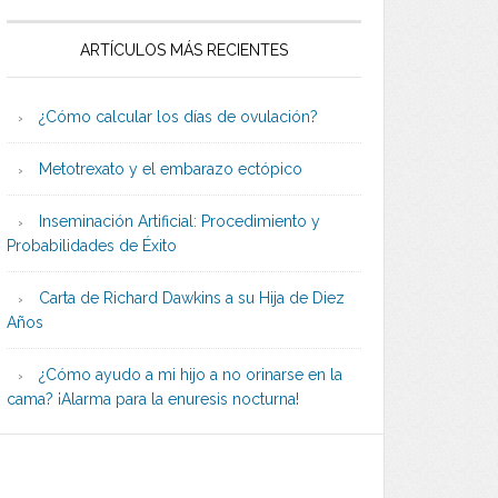
ARTÍCULOS MÁS RECIENTES
¿Cómo calcular los días de ovulación?
Metotrexato y el embarazo ectópico
Inseminación Artificial: Procedimiento y
Probabilidades de Éxito
Carta de Richard Dawkins a su Hija de Diez
Años
¿Cómo ayudo a mi hijo a no orinarse en la
cama? ¡Alarma para la enuresis nocturna!