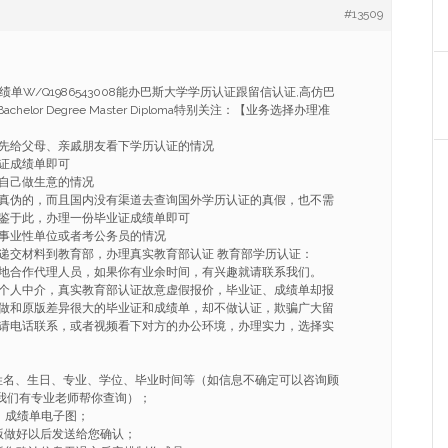
#13509
绩单W/Q1986543008能办巴斯大学学历认证跟留信认证,高仿巴
helor Degree Master Diploma特别关注：【业务选择办理准
先给父母、亲戚朋友看下学历认证的情况
证成绩单即可
自己做生意的情况
真伪的，而且国内没有渠道去查询国外学历认证的真假，也不需
鉴于此，办理一份毕业证成绩单即可
事业性单位或者考公务员的情况
递交材料到教育部，办理真实教育部认证 教育部学历认证：
地合作代理人员，如果你有业余时间，有兴趣就请联系我们。
个人中介，真实教育部认证故意虚假报价，毕业证、成绩单却报
做和原版差异很大的毕业证和成绩单，却不做认证，欺骗广大留
请电话联系，或者视频看下对方的办公环境，办理实力，选择实
姓名、生日、专业、学位、毕业时间等（如信息不确定可以咨询顾
008我们有专业老师帮你查询）；
、成绩单电子图；
版做好以后发送给您确认；