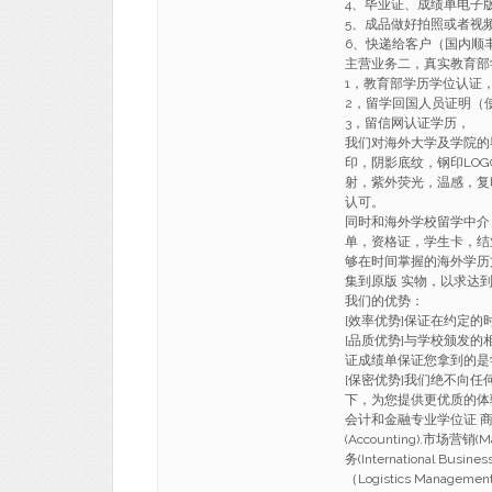
4、毕业证、成绩单电子
5、成品做好拍照或者视
6、快递给客户（国内顺丰
主营业务二，真实教育部
1，教育部学历学位认证
2，留学回国人员证明（
3，留信网认证学历，
我们对海外大学及学院的
印，阴影底纹，钢印LO
射，紫外荧光，温感，复
认可。
同时和海外学校留学中介
单，资格证，学生卡，结
够在时间掌握的海外学历
集到原版 实物，以求达
我们的优势：
[效率优势]保证在约定
[品质优势]与学校颁发的
证成绩单保证您拿到的是
[保密优势]我们绝不向
下，为您提供更优质的体
会计和金融专业学位证 商科(Busi
(Accounting).市场营销(M
务(International Busi
（Logistics Manageme