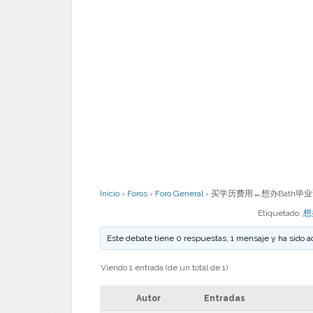
Inicio
›
Foros
›
Foro General
›
买学历费用↔想办Bath毕业证
Etiquetado:
想
Este debate tiene 0 respuestas, 1 mensaje y ha sido a
Viendo 1 entrada (de un total de 1)
Autor
Entradas