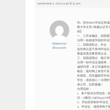
noviembre 2, 2022 a las 8:21 pm
ⓔ♩想办Bath毕业证和成
斯大学文凭/留服认证书 Bac
则】
一、工作未确定，回国需
办理一份就读学校的毕业
Sidaamyas
二、回国进私企、外企、
Bloqueado
这些单位是不查询毕业证
要提供真实教育部认证。
三、回国进国企、银行等
办理一份毕业证成绩单，
诚招代理：本公司诚聘当
敬告：面对网上有些不良
价很高，挖坑骗留学学生
学生，请多留心！办理时
体公司，以防被骗！
办理流程：
1、客户提供办理信息：
问：Q微信/1986543
2、开始安排制作毕业证
3、毕业证、成绩单电子