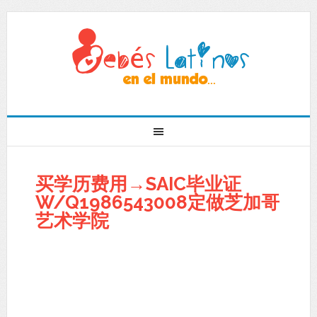
买学历费用→SAIC毕业证
W/Q1986543008定做芝加哥
艺术学院