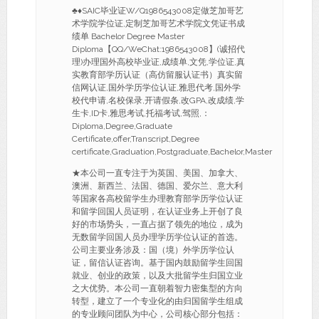
♣♦SAIC毕业证W/Q1986543008定做芝加哥艺
术学院学位证,定制芝加哥艺术学院文凭证书成
绩单 Bachelor Degree Master
Diploma【QQ/WeChat:1986543008】(诚招代
理)办理国外高校毕业证,成绩单,文凭,学位证,真
实教育部学历认证（高仿留服认证书）真实留
信网认证,国外学历学位认证,雅思代考,国外学
校代申请,名校保录,开请假条,改GPA,改成绩,学
生卡,ID卡,雅思考试,托福考试,驾照,：
Diploma,Degree,Graduate
Certificate,offer,Transcript,Degree
certificate,Graduation,Postgraduate,Bachelor,Master
★本公司一直专注于为英国、美国、加拿大、
澳洲、新西兰、法国、德国、爱尔兰、意大利
等国家各高校留学生办理教育部学历学位认证
和留学回国人员证明，在认证业务上开创了良
好的市场势头，一直占据了领先的地位，成为
无数留学回国人员办理学历学位认证的首选。
公司主要业务涉及：国（境）外学历学位认
证，留信认证咨询。基于国内鼓励留学生回国
就业、创业的政策，以及大批留学生归国立业
之大优势。本公司一直朝着智力密集型的方向
转型，建立了一个专业化的由归国留学生组成
的专业顾问团队为中心，公司核心部分包括：