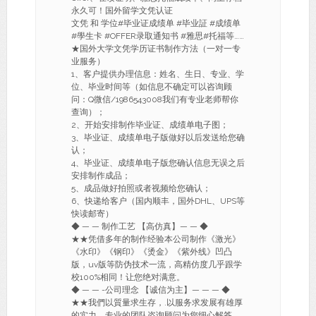
永久可！国外留学文凭认证
文凭 和 学位#毕业证成绩单 #毕业証 #成绩单
#學生卡 #OFFER录取通知书 #雅思#托福等……
★国外大学文凭学历证书制作方法（一对一专
业服务）
1、客户提供办理信息：姓名、生日、专业、学
位、毕业时间等（如信息不确定可以咨询顾
问：Q微信/1986543008我们有专业老师帮你
查询）；
2、开始安排制作毕业证、成绩单电子图；
3、毕业证、成绩单电子版做好以后发送给您确
认；
4、毕业证、成绩单电子版您确认信息无误之后
安排制作成品；
5、成品做好拍照或者视频给您确认；
6、快递给客户（国内顺丰，国外DHL、UPS等
快读邮寄）
◆ — — 制作工艺 【高仿真】— — ◆
★★凭借多年的制作经验本公司制作《激光》
《水印》《钢印》《烫金》《紫外线》凹凸
版，uv版等防伪技术一流，高精仿度几乎跟学
校100%相同！让您绝对满意。
◆ — — -公司理念 【诚信为主】— — — ◆
★★我們以質量求生存，.以服务求发展有雄厚
的实力，专业的团队咨询顾问为您细心解答，